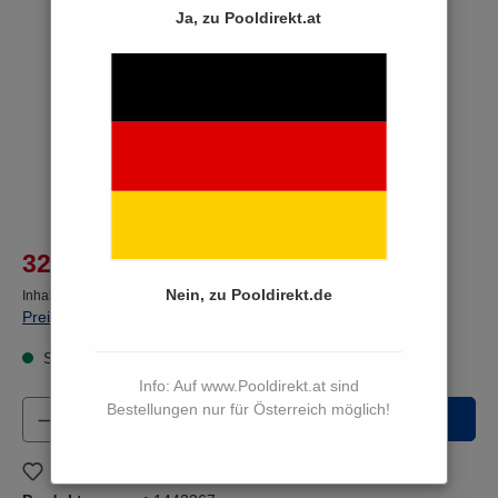
Ja, zu Pooldirekt.at
%
32,90 €*
36,48 €*
(9.81% von der UVP gespart)
Nein, zu Pooldirekt.de
Inhalt:
1 Stück
Preise inkl. MwSt. zzgl. Versandkosten
Sofort versandfertig, Lieferzeit 3 bis 5 Werktage
Info: Auf www.Pooldirekt.at sind
Produkt Anzahl: Gib den gewünschten Wert e
Bestellungen nur für Österreich möglich!
In den Warenkorb
Zum Merkzettel hinzufügen