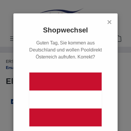
alt springen
×
Shopwechsel
Guten Tag, Sie kommen aus
Deutschland und wollen Pooldirekt
Österreich aufrufen. Korrekt?
ERSATZTEILE
Ersatzteile Salzelektrolyse
Ersatzteile Salzelektrolyse
Elektrodenhalter zu Smart
Bildergalerie überspringen