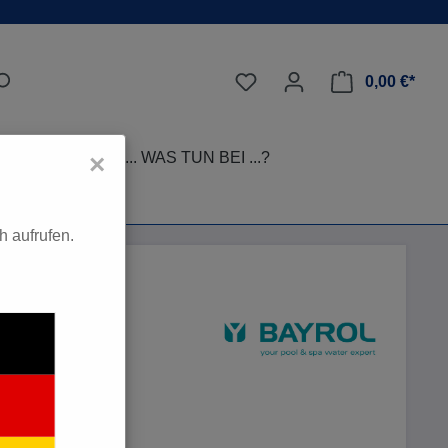
0,00 €*
LEGE-TIPPS
... WAS TUN BEI ...?
×
 aufrufen.