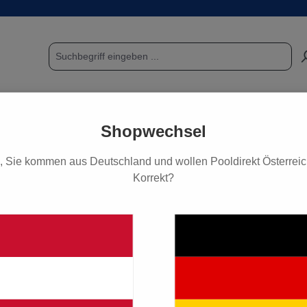
POOL & SAUNA
FUNDGRUBE / SCHNÄPPCHEN
PF
Shopwechsel
, Sie kommen aus Deutschland und wollen Pooldirekt Österreich
Korrekt?
 Dosiertechnik
ch) 6/4mm
2,50 €*