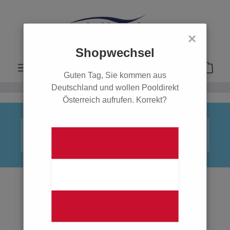
alt springen
×
Shopwechsel
Guten Tag, Sie kommen aus
Deutschland und wollen Pooldirekt
Österreich aufrufen. Korrekt?
Bildergalerie überspringen
Sommer - Öffnungszeiten
Von April bis September gelten unsere Sommer-
Öffnungszeiten für die
ABHOLUNG
Ihrer Bestellung: