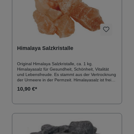
Himalaya Salzkristalle
Original Himalaya Salzkristalle, ca. 1 kg.
Himalayasalz für Gesundheit, Schönheit, Vitalität
und Lebensfreude. Es stammt aus der Vertrocknung
der Urmeere in der Permzeit. Himalayasalz ist frei
von Verunreinigungen durch Umwelteinflüsse. Die
10,90 €*
biophysikalischen Eigenschaften wirken
entspannend und entschlackend und tragen dazu
bei, sich natürlich gesund zu fühlen. Zur
Verwendung als Kristall zur Ionenaussendung oder
zur Sole-Erstellung.