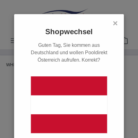
alt springen
×
Shopwechsel
Guten Tag, Sie kommen aus
Deutschland und wollen Pooldirekt
Österreich aufrufen. Korrekt?
WHIRLPOOL & SAUNA
Sauna
POOL
POOLROBOTER
ERSATZTEILE
WHIRLPOOL & SAUNA
Whirlpool