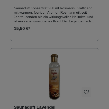
Saunaduft Konzentrat 250 ml Rosmarin. Kräftigend,
mit warmen, feurigen Aromen.Rosmarin gilt seit
Jahrtausenden als ein wirkungsvolles Heilmittel und
ist ein sagenumwobenes Kraut.Der Legende nach
gewann die alte und kranke Königin Isabelle von
15,50 €*
Ungarn im 16. Jh. dank einer Lotion, die vor allem
Rosmarin enthielt, Jugend und Gesundheit zurück.
Rosmarin ist das amstärksten belebende ätherische
Öl. Warnung: Vor Hitze und Frost fernhalten,
Lagerung idealerweise zwischen 0 °C und 40 °CNur
verdünnt verwenden.Zur äußerlichen Anwendung,
nur auf gesunder Haut.Außerhalb der Reichweite
von Kindern aufbewahren.
Saunaduft Lavendel