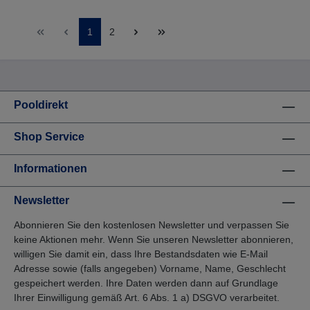
ultimativer Frische und von Vitalität.Diese Pflanze
wird wegen ihrer entzündungs- und
infektionshemmenden Eigenschaften in zahlreichen
1
2
medizinischen Zusammensetzungen verwendet.
Warnung: Vor Hitze und Frost fernhalten, Lagerung
idealerweise zwischen 0 °C und 40 °C.Nur verdünnt
verwenden.Zur äußerlichen Anwendung, nur auf
gesunder Haut.Außerhalb der Reichweite von
Kindern aufbewahren.
Pooldirekt
Shop Service
Informationen
Newsletter
Abonnieren Sie den kostenlosen Newsletter und verpassen Sie
keine Aktionen mehr. Wenn Sie unseren Newsletter abonnieren,
willigen Sie damit ein, dass Ihre Bestandsdaten wie E-Mail
Adresse sowie (falls angegeben) Vorname, Name, Geschlecht
gespeichert werden. Ihre Daten werden dann auf Grundlage
Ihrer Einwilligung gemäß Art. 6 Abs. 1 a) DSGVO verarbeitet.