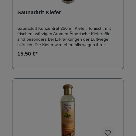
Saunaduft Kiefer
Saunaduft Konzentrat 250 ml Kiefer. Tonisch, mit
frischen, würzigen Aromen.Ätherische Kiefernöle
sind besonders bei Erkrankungen der Luftwege
hilfreich. Die Kiefer wird ebenfalls wegen ihrer
stimulierenden Eigenschaften geschätzt. Ihre
15,50 €*
Konzentrate, die nachhaltig tonisieren, empfehlen
sich bei Müdigkeit und Energieverlust. Weitere
Eigenschaften: antirheumatisch, abführend.
Warnung: Vor Hitze und Frost fernhalten, Lagerung
idealerweise zwischen 0 °C und 40 °C.Nur verdünnt
verwenden.Zur äußerlichen Anwendung, nur auf
gesunder Haut.Außerhalb der Reichweite von
Kindern aufbewahren.