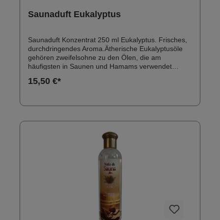
Saunaduft Eukalyptus
Saunaduft Konzentrat 250 ml Eukalyptus. Frisches,
durchdringendes Aroma.Ätherische Eukalyptusöle
gehören zweifelsohne zu den Ölen, die am
häufigsten in Saunen und Hamams verwendet
werden.Der stark riechende Eukalyptus vermittelt
15,50 €*
einen Eindruck ultimativer Frische und von
Vitalität.Diese Pflanze wird wegen ihrer
entzündungs- und infektionshemmenden
Eigenschaften in zahlreichen medizinischen
Zusammensetzungen verwendet. Warnung: Vor
Hitze und Frost fernhalten, Lagerung idealerweise
zwischen 0 °C und 40 °C.Nur verdünnt
verwenden.Zur äußerlichen Anwendung, nur auf
gesunder Haut.Außerhalb der Reichweite von
Kindern aufbewahren.