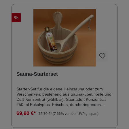
%
Sauna-Starterset
Starter-Set für die eigene Heimsauna oder zum
Verschenken, bestehend aus Saunakübel, Kelle und
Duft-Konzentrat (wählbar). Saunaduft Konzentrat
250 ml Eukalyptus. Frisches, durchdringendes
Aroma.Ätherische Eukalyptusöle gehören
69,90 €*
75,70 €*
(7.66% von der UVP gespart)
zweifelsohne zu den Ölen, die am häufigsten in
Saunen und Hamams verwendet werden.Der stark
riechende Eukalyptus vermittelt einen Eindruck