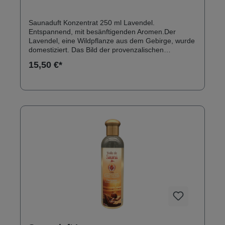
Saunaduft Konzentrat 250 ml Lavendel.
Entspannend, mit besänftigenden Aromen.Der
Lavendel, eine Wildpflanze aus dem Gebirge, wurde
domestiziert. Das Bild der provenzalischen
Lavendelfelder gehört heute zu den Symbolen
15,50 €*
dieser schönen französischen Region. Die
außergewöhnlichen heilenden Eigenschaften des
Lavendelöls sind der Ursprung der modernen
Aromatherapie. Warnung: Vor Hitze und Frost
fernhalten, Lagerung idealerweise zwischen 0 °C
und 40 °CNur verdünnt verwenden.Zur äußerlichen
Anwendung, nur auf gesunder Haut.Außerhalb der
Reichweite von Kindern aufbewahren.