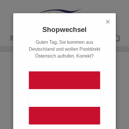
alt springen
×
Shopwechsel
Guten Tag, Sie kommen aus
Deutschland und wollen Pooldirekt
Österreich aufrufen. Korrekt?
Informationen
Kontakt
Job-Angebote
Newsletter
Impressum