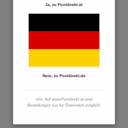
AGB
Ja, zu Pooldirekt.at
Versand und Zahlungsbedingungen
Datenschutz
Widerrufsrecht
Widerrufsformular
Entsorgung
Wie bestelle ich ...
Nein, zu Pooldirekt.de
Hinweis nach dem Batteriegesetz
Info: Auf www.Pooldirekt.at sind
Versand und
Bestellungen nur für Österreich möglich!
Zahlungsbedingungen