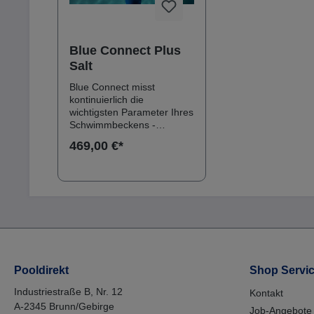
Blue Connect Plus
Salt
Blue Connect misst
kontinuierlich die
wichtigsten Parameter Ihres
Schwimmbeckens -
Temperatur, pH-Wert,
469,00 €*
Redoxwert und die
Leitfähigkeit. Außerdem
informiert das Gerät über
die Außentemperatur und
das Wetter am Standort.
Die Ergebnisse dieser
Analyse erhalten Sie über
die App“Blue Connect“ als
Benachrichtigung über
Sigfox oder Bluetooth an Ihr
Pooldirekt
Shop Servi
kompatibles Smartphone
oder Tablet gesendet. Mit
Industriestraße B, Nr. 12
Kontakt
dem optional erhältlichen
A-2345 Brunn/Gebirge
Job-Angebote