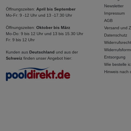
Blue Extender Wi-Fi
Gateway ist die Einbindung
Newsletter
Öffnungszeiten:
April bis September
in das hauseigene
Impressum
Mo-Fr: 9 -12 Uhr und 13 -17.30 Uhr
Netzwerk möglich. Erkennt
AGB
das Gerät einen
fehlerhaften Parameter,
Öffnungszeiten:
Oktober bis März
Versand und 
werden Sie über den Status
Mo-Do: 9 bis 12 Uhr und 13 bis 15.30 Uhr
Datenschutz
informiert. Sie erhalten
Fr: 9 bis 12 Uhr
Hinweise, wie Sie diesen
Widerrufsrech
Parameter regulieren und
Widerrufsform
Kunden aus
Deutschland
und aus der
stabilisieren, um eine
Entsorgung
gesunde,
Schweiz
finden unser Angebot hier:
gleichbleibendeWasserquali
Wie bestelle ich
tät sicherzustellen. Über die
Hinweis nach 
Internetplattform „Virtual
Poolcare“
(www.virtualpoolcare.io)
kann ein oder mehrere Pool
Connect verwaltet werden.
Ideal für eine
Ferndiagnose,
solltenProblememit der
Wasserqualität auftreten.
Mit Sensor aus Gold, für
Süß- und