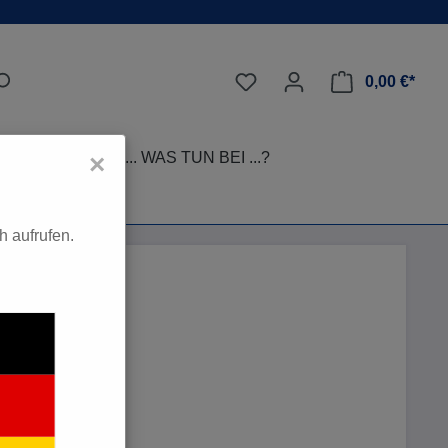
0,00 €*
LEGE-TIPPS
... WAS TUN BEI ...?
×
 aufrufen.
€*