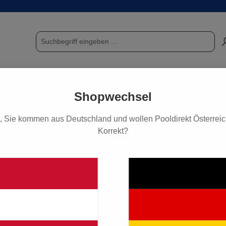
POOL & SAUNA
FUNDGRUBE / SCHNÄPPCHEN
PF
Shopwechsel
, Sie kommen aus Deutschland und wollen Pooldirekt Österreich
Korrekt?
 Dosiertechnik
onnect Plus Salt
169,00 