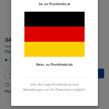
Ja, zu Pooldirekt.at
34,90 €*
Inhalt:
1 Stück
Preise inkl. MwSt. zzgl. Versandkosten
Sofort versandfertig, Lieferzeit 3 bis 5 Werktage
Nein, zu Pooldirekt.de
Produkt Anzahl: Gib den gewünschten Wert e
In den Warenkorb
Info: Auf www.Pooldirekt.at sind
Zum Merkzettel hinzufügen
Bestellungen nur für Österreich möglich!
Produktnummer:
14701594