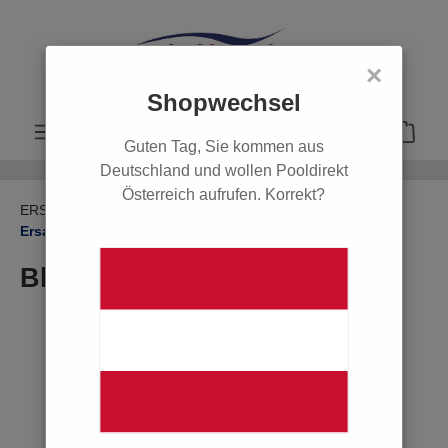
alt springen
×
Shopwechsel
Guten Tag, Sie kommen aus
Deutschland und wollen Pooldirekt
Österreich aufrufen. Korrekt?
ERSATZTEILE
Ersatzteile Dosiertechnik
Ersatzteile Dosiertechnik
Blue Fit 50 Anbohrschelle
Bildergalerie überspringen