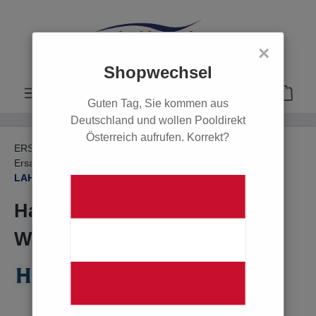
alt springen
×
Shopwechsel
Guten Tag, Sie kommen aus
Deutschland und wollen Pooldirekt
Österreich aufrufen. Korrekt?
ERSATZTEILE
Ersatzteile Einbauteile
Ersatzteile Poolbeleuchtung
LAHME, Scheinwerfer-Einsatz Rg5
Halogen-Stiftsockellampe 65
W, 12 V