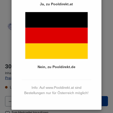
Bildergalerie überspringen
Ja, zu Pooldirekt.at
30,90 €*
Nein, zu Pooldirekt.de
Inhalt:
1 Stück
Preise inkl. MwSt. zzgl. Versandkosten
Lieferzeit 15 bis 17 Werktage
Info: Auf www.Pooldirekt.at sind
Bestellungen nur für Österreich möglich!
Produkt Anzahl: Gib den gewünschten Wert e
In den Warenkorb
Zum Merkzettel hinzufügen