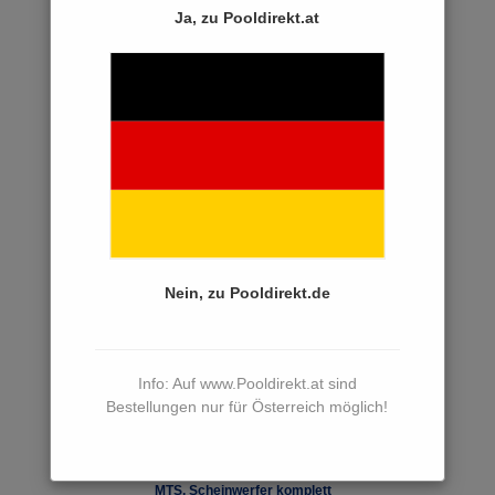
Ersatzteile Innenhüllen
Ja, zu Pooldirekt.at
Ersatzteile Dosiertechnik
Ersatzteile Salzelektrolyse
Ersatzteile Schwimmbadheizungen
Ersatzteile Poolabdeckungen
Ersatzteile Poolreinigung
Ersatzteile PVC Rohre, Fittings
Nein, zu Pooldirekt.de
Ersatzteile Gegenschwimmanlagen
Ersatzteile Poolleitern
Ersatzteile Einbauteile
Info: Auf www.Pooldirekt.at sind
Bestellungen nur für Österreich möglich!
Ersatzteile Skimmer
Ersatzteile Poolbeleuchtung
MTS, Scheinwerfer komplett