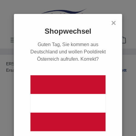
alt springen
×
Shopwechsel
Guten Tag, Sie kommen aus
Deutschland und wollen Pooldirekt
Österreich aufrufen. Korrekt?
ERSATZTEILE
Ersatzteile Einbauteile
Ersatzteile Poolbeleuchtung
MTS, Scheinwerfer komplett
POOL
POOLROBOTER
ERSATZTEILE
Ersatzteile Filter & Pumpen