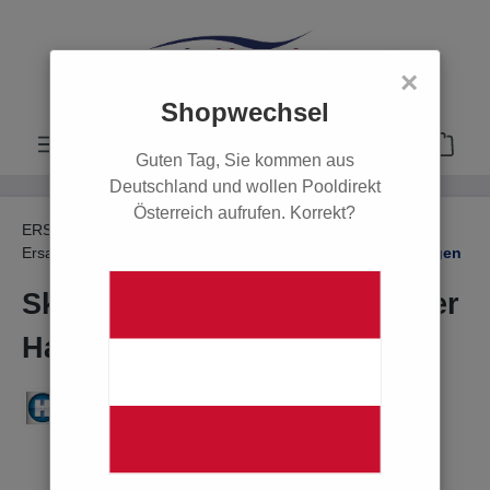
alt springen
×
Shopwechsel
Guten Tag, Sie kommen aus
Deutschland und wollen Pooldirekt
Österreich aufrufen. Korrekt?
ERSATZTEILE
Ersatzteile Einbauteile
Ersatzteile Skimmer
Ersatzteile Rahmen und Dichtungen
Skimmerdichtung für Skimmer
Hayward 1090
Bildergalerie überspringen