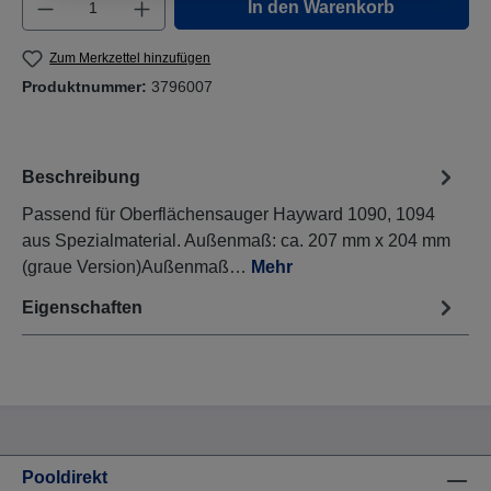
Produkt Anzahl: Gib den gewünschten Wert e
In den Warenkorb
Zum Merkzettel hinzufügen
Produktnummer:
3796007
Beschreibung
Passend für Oberflächensauger Hayward 1090, 1094
aus Spezialmaterial. Außenmaß: ca. 207 mm x 204 mm
(graue Version)Außenmaß…
Mehr
Eigenschaften
Pooldirekt