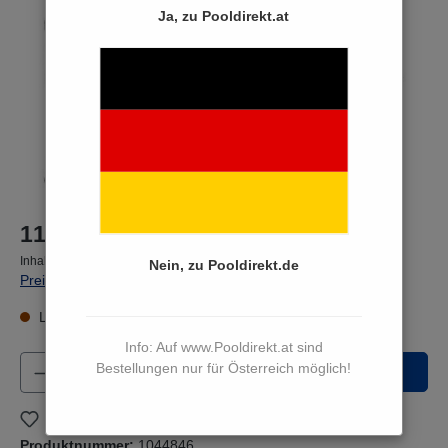
Ja, zu Pooldirekt.at
11,50 €*
Inhalt:
1 Paket(e)
Nein, zu Pooldirekt.de
Preise inkl. MwSt. zzgl. Versandkosten
Lieferzeit 15 bis 17 Werktage
Info: Auf www.Pooldirekt.at sind
Produkt Anzahl: Gib den gewünschten Wert e
Bestellungen nur für Österreich möglich!
In den Warenkorb
Zum Merkzettel hinzufügen
Produktnummer:
1044846