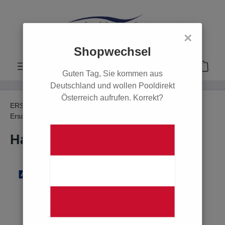
alt springen
×
Shopwechsel
Guten Tag, Sie kommen aus
Deutschland und wollen Pooldirekt
Österreich aufrufen. Korrekt?
ERSATZTEILE
Ersatzteile Filter & Pumpen
Ersatzteile Sandfilter
Ersatzteile Astral Europa
Halterung für Standfuß
Bildergalerie überspringen