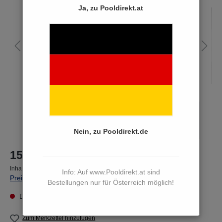
Ja, zu Pooldirekt.at
Nein, zu Pooldirekt.de
15,00 €*
Inhalt:
1 Stück
Info: Auf www.Pooldirekt.at sind
Preise inkl. MwSt. zzgl. Versandkosten
Bestellungen nur für Österreich möglich!
Dieser Artikel kann derzeit nicht bestellt werden
Zum Merkzettel hinzufügen