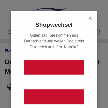
alt springen
×
Shopwechsel
Guten Tag, Sie kommen aus
Deutschland und wollen Pooldirekt
Österreich aufrufen. Korrekt?
FUNDGRUBE / SCHNÄPPCHEN
Dolphin Kombibürste grün für
Moby
Bildergalerie überspringen