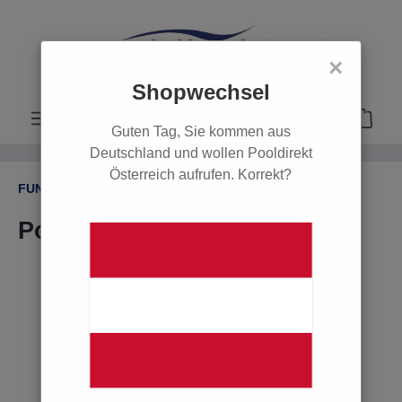
alt springen
×
Shopwechsel
Guten Tag, Sie kommen aus
Deutschland und wollen Pooldirekt
Österreich aufrufen. Korrekt?
FUNDGRUBE / SCHNÄPPCHEN
Poolabdeckung Summer fun
Bildergalerie überspringen