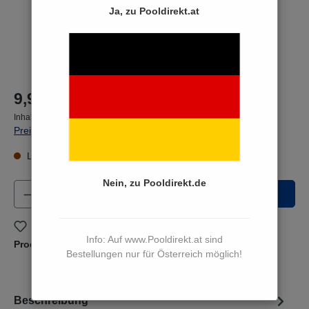
Ja, zu Pooldirekt.at
9,90 €*
Inhalt:
1 Stück
Preise inkl. MwSt. zzgl. Versandkosten
Lieferzeit Sofort versandfertig, Lieferzeit 3 bis 5 Werktage
Nein, zu Pooldirekt.de
Produkt Anzahl: Gib den gewünschten Wert e
In den Warenkorb
Zum Merkzettel hinzufügen
Info: Auf www.Pooldirekt.at sind
Produktnummer:
311114
Bestellungen nur für Österreich möglich!
Beschreibung