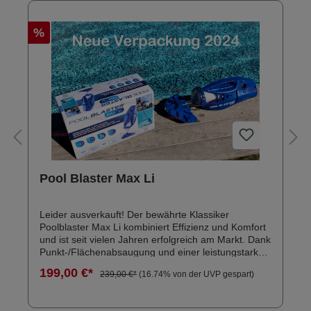
%
Pool Blaster Max Li
Leider ausverkauft! Der bewährte Klassiker
Poolblaster Max Li kombiniert Effizienz und Komfort
und ist seit vielen Jahren erfolgreich am Markt. Dank
Punkt-/Flächenabsaugung und einer leistungstarken
Saugpumpe entfernt er auch festsitzenden
199,00 €*
239,00 €*
(16.74% von der UVP gespart)
Schmutz. So sparen Sie oftmaligen Wassertausch
und Chemie und schonen die Umwelt, denn mit dem
praktischen, leistungsstarken Poolblaster Max Li