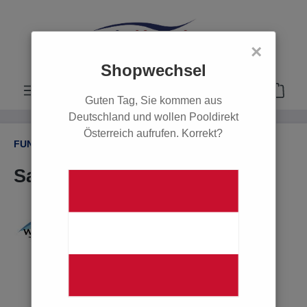
alt springen
×
Shopwechsel
Guten Tag, Sie kommen aus
Deutschland und wollen Pooldirekt
Österreich aufrufen. Korrekt?
FUNDGRUBE / SCHNÄPPCHEN
Saugschlauch Pool Blaster
Bildergalerie überspringen