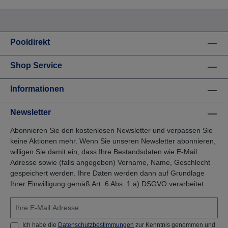
haben Sie die Möglichkeit das Wasser rasch und
unkompliziert sauber zu halten. Schnell zur Hand –
keine Schläuche und Kabel Keine
Vorbereitungsarbeiten nötig (Schläuche und Kabel
entfallen) wiederaufladbarer Akku Integrierte Räder,
Pooldirekt
geeignet für alle Pools Laufzeit bis zu 60 Minuten
Bedienung per Hand oder handelsüblicher
Shop Service
Teleskopstange (siehe Zubehör) Reinigt bis zu 150
m²/ Stunde Saugbreite ca. 26 cm Gewicht: ca. 2,4 kg
Filterbeutel waschbar & wiederverwendbar
Informationen
Integrierter Aufhängehaken
Newsletter
Abonnieren Sie den kostenlosen Newsletter und verpassen Sie
keine Aktionen mehr. Wenn Sie unseren Newsletter abonnieren,
willigen Sie damit ein, dass Ihre Bestandsdaten wie E-Mail
Adresse sowie (falls angegeben) Vorname, Name, Geschlecht
gespeichert werden. Ihre Daten werden dann auf Grundlage
Ihrer Einwilligung gemäß Art. 6 Abs. 1 a) DSGVO verarbeitet.
Ich habe die
Datenschutzbestimmungen
zur Kenntnis genommen und