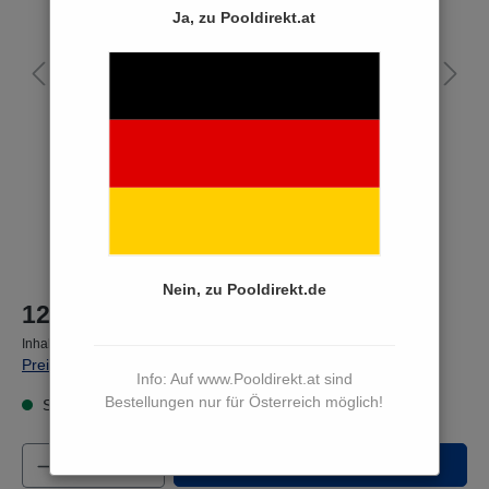
Ja, zu Pooldirekt.at
Nein, zu Pooldirekt.de
12,90 €*
Inhalt:
1 Stück
Preise inkl. MwSt. zzgl. Versandkosten
Info: Auf www.Pooldirekt.at sind
Bestellungen nur für Österreich möglich!
Sofort versandfertig, Lieferzeit 3 bis 5 Werktage
Produkt Anzahl: Gib den gewünschten Wert e
In den Warenkorb