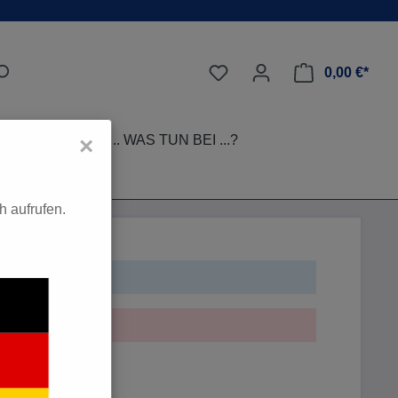
0,00 €*
LEGE-TIPPS
... WAS TUN BEI ...?
×
 aufrufen.