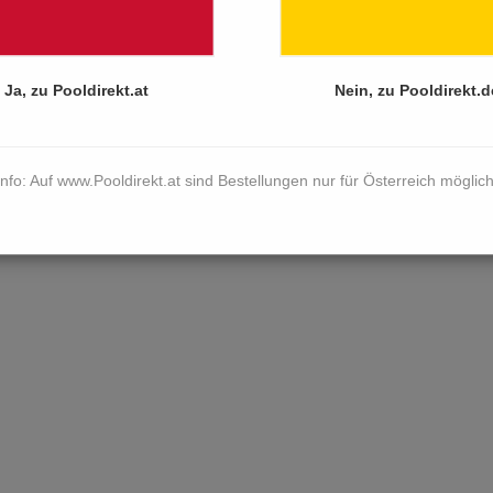
Ja, zu Pooldirekt.at
Nein, zu Pooldirekt.d
Info: Auf www.Pooldirekt.at sind Bestellungen nur für Österreich möglich