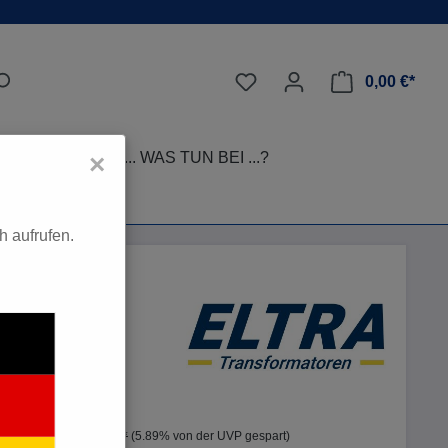
0,00 €*
LEGE-TIPPS
... WAS TUN BEI ...?
×
 aufrufen.
€*
%
190,20 €*
(5.89% von der UVP gespart)