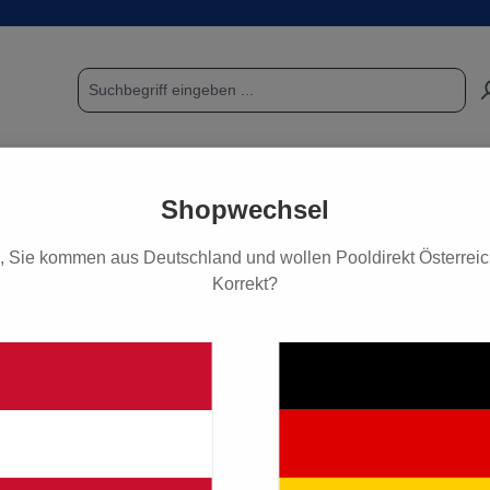
POOL & SAUNA
FUNDGRUBE / SCHNÄPPCHEN
PF
Shopwechsel
, Sie kommen aus Deutschland und wollen Pooldirekt Österreich
Korrekt?
ttel & Zubehör
heinwerfer, 2 x 75 W
179,00 