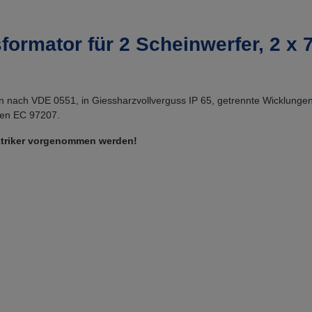
formator für 2 Scheinwerfer, 2 x 
 nach VDE 0551, in Giessharzvollverguss IP 65, getrennte Wicklunge
hen EC 97207.
ektriker vorgenommen werden!