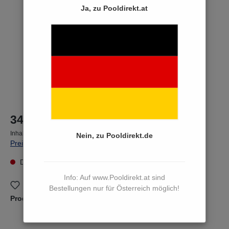
Ja, zu Pooldirekt.at
34,90 €*
Inhalt:
1 Stück
Nein, zu Pooldirekt.de
Preise inkl. MwSt. zzgl. Versandkosten
Dieser Artikel kann derzeit nicht bestellt werden
Info: Auf www.Pooldirekt.at sind
Zum Merkzettel hinzufügen
Bestellungen nur für Österreich möglich!
Produktnummer:
101412