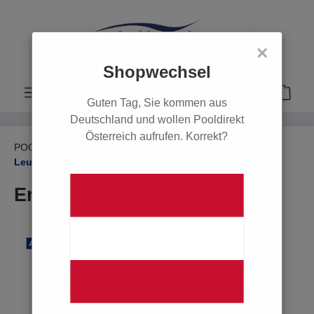
alt springen
×
Shopwechsel
Guten Tag, Sie kommen aus
Deutschland und wollen Pooldirekt
Österreich aufrufen. Korrekt?
POOL
Einbauteile
Poolbeleuchtungen
Leuchtmittel & Zubehör
Ersatzlampe 300 W, 12 V
Bildergalerie überspringen