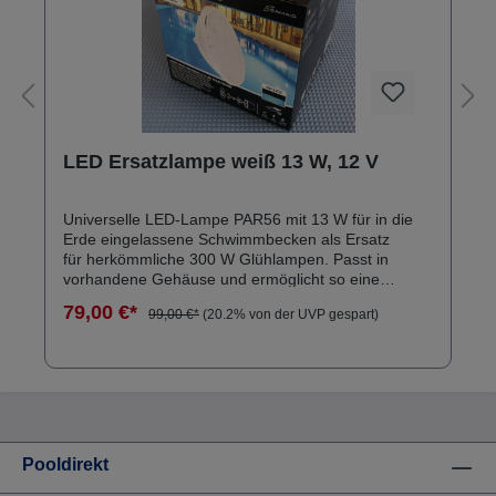
LED Ersatzlampe weiß 13 W, 12 V
Universelle LED-Lampe PAR56 mit 13 W für in die
Erde eingelassene Schwimmbecken als Ersatz
für herkömmliche 300 W Glühlampen. Passt in
vorhandene Gehäuse und ermöglicht so eine
einfache Nachrüstung auf stromsparende LED Pool
79,00 €*
99,00 €*
(20.2% von der UVP gespart)
Beleuchtung. Kaltweiße Beleuchtung (6.500 K)
1.450 Lumen 13 W 12 V (AC) - 50/60 Hz ca. 10.000
h Betriebszeit TÜV geprüft Bei jedem Birnenwechsel
wird empfohlen, den O-Ring hinter der Birne zu
erneuern. Falls Sie Ihren Scheinwerfer bzw. O-Ring
HIER nicht finden, senden Sie uns Fotos von der
Blende und vom Innenleben.
Pooldirekt