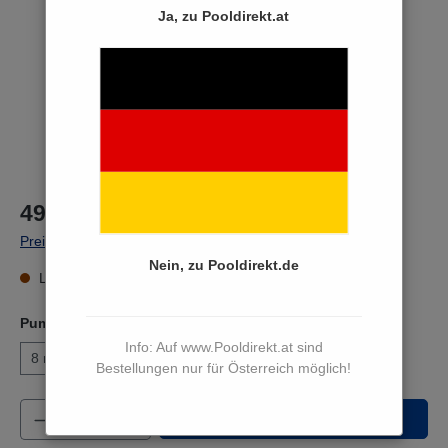
Ja, zu Pooldirekt.at
499,00 €*
Preise inkl. MwSt. zzgl. Versandkosten
Nein, zu Pooldirekt.de
Lieferzeit 15 bis 17 Werktage
Pumpenleistung bei 8 Meter WS
Info: Auf www.Pooldirekt.at sind
8 m³/h
12 m³/h
14 m³/h
20 m³/h
25 m³/h
Bestellungen nur für Österreich möglich!
Produkt Anzahl: Gib den gewünschten Wert e
In den Warenkorb