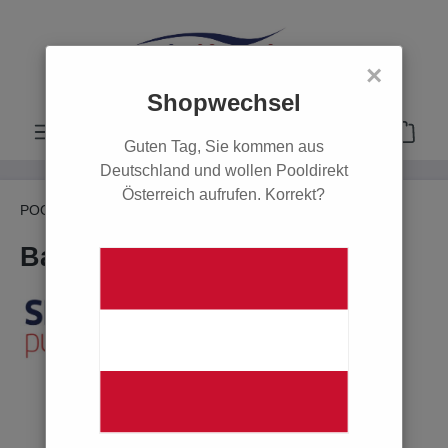
alt springen
×
Shopwechsel
Guten Tag, Sie kommen aus
Deutschland und wollen Pooldirekt
Österreich aufrufen. Korrekt?
POOL
Filter & Pumpen
Poolpumpen
Speck
Badu Magna 14 230 V
Bildergalerie überspringen