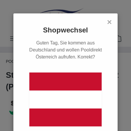
alt springen
×
Shopwechsel
Guten Tag, Sie kommen aus
Deutschland und wollen Pooldirekt
Österreich aufrufen. Korrekt?
POOL
Filter & Pumpen
Poolpumpen
Starite
Starite Duraglas II 5P6RE-3E2
(P-STRHD-103E3) 400 V