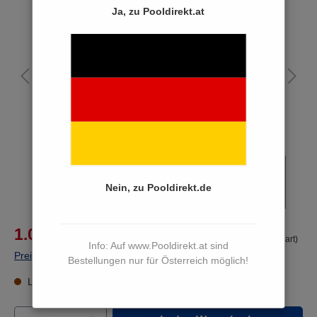
Bildergalerie überspringen
Ja, zu Pooldirekt.at
Nein, zu Pooldirekt.de
%
1.029,00 €*
1.218,00 €*
(15.52% von der UVP gespart)
Info: Auf www.Pooldirekt.at sind
Preise inkl. MwSt. zzgl. Versandkosten
Bestellungen nur für Österreich möglich!
Lieferzeit 15 bis 17 Werktage
Produkt Anzahl: Gib den gewünschten Wert e