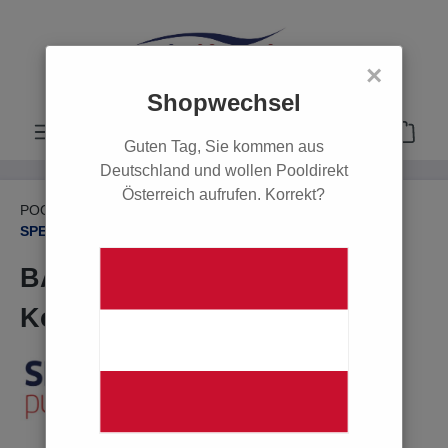
alt springen
×
Shopwechsel
Guten Tag, Sie kommen aus
Deutschland und wollen Pooldirekt
Österreich aufrufen. Korrekt?
POOL
Gegenschwimmanlagen
SPECK BADU Jet Turbo Light
BADU JET Turbo light
Komplettanlage