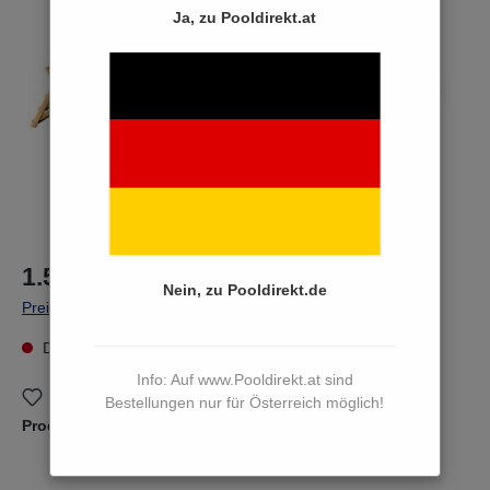
Bildergalerie überspringen
Ja, zu Pooldirekt.at
1.599,00 €*
Nein, zu Pooldirekt.de
Preise inkl. MwSt. zzgl. Versandkosten
Dieser Artikel kann derzeit nicht bestellt werden
Info: Auf www.Pooldirekt.at sind
Zum Merkzettel hinzufügen
Bestellungen nur für Österreich möglich!
Produktnummer:
35267820