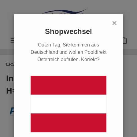
alt springen
×
Shopwechsel
Guten Tag, Sie kommen aus
Deutschland und wollen Pooldirekt
Österreich aufrufen. Korrekt?
ERSATZTEILE
Ersatzteile Innenhüllen
Innenhülle Octo+ 640 blau,
H=133 cm