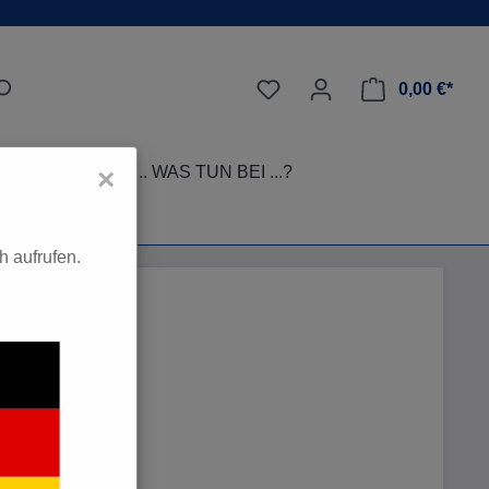
0,00 €*
LEGE-TIPPS
... WAS TUN BEI ...?
×
 aufrufen.