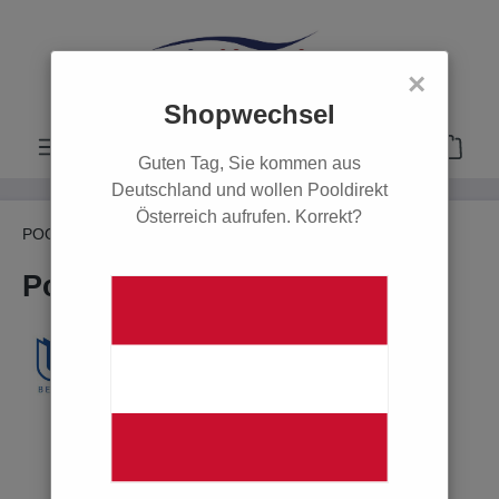
alt springen
×
Shopwechsel
Guten Tag, Sie kommen aus
Deutschland und wollen Pooldirekt
Österreich aufrufen. Korrekt?
POOL
Poolreinigung
Manuelle Poolreinigung
Pool-Bag
Bildergalerie überspringen