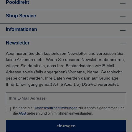
alle Skimmerkörbe, mit oder ohne Griff, bis 24 cm
Pooldirekt
Durchmesser, anpasst. Er hält Schmutz und
Verunreinigungen zurück, die auf der
Shop Service
Wasseroberfläche schwimmen (Laub, Dornen,
Pollen, Insekten), er erleichtert das lästige Säubern
des Korbes und schützt die Pumpe. Sein
Informationen
patentiertes System der doppelten Halterung –
bestehend aus Haltebügel und Gummi – und seine
Newsletter
spezifische Maschenstruktur von 250 bis 300
Mikrometern garantieren ein optimales Ergebnis.
Abonnieren Sie den kostenlosen Newsletter und verpassen Sie
ÖKOLOGISCH:Dank seiner feinen Maschenstruktur
hält Net’Skim mehr Partikel zurück, als der gröber
keine Aktionen mehr. Wenn Sie unseren Newsletter abonnieren,
filternde Skimmerkorb. Die Folgen: Entlastung des
willigen Sie damit ein, dass Ihre Bestandsdaten wie E-Mail
Hauptfilters, längere Abstände zwischen den
Adresse sowie (falls angegeben) Vorname, Name, Geschlecht
Rückspülungen. Sind die Abfälle und
gespeichert werden. Ihre Daten werden dann auf Grundlage
Verunreinigungen erst einmal aus dem Wasser
Ihrer Einwilligung gemäß Art. 6 Abs. 1 a) DSGVO verarbeitet.
verschwunden, sinkt der Verbrauch von Chlor und
anderen chemischen Substanzen spürbar.
Net’Skim®: ein ökologisches und ökonomisches
Produkt.
Ich habe die
Datenschutzbestimmungen
zur Kenntnis genommen und
die
AGB
gelesen und bin mit ihnen einverstanden.
eintragen