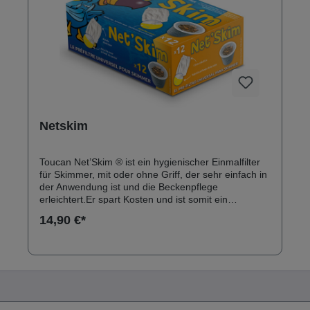
Netskim
Toucan Net’Skim ® ist ein hygienischer Einmalfilter
für Skimmer, mit oder ohne Griff, der sehr einfach in
der Anwendung ist und die Beckenpflege
erleichtert.Er spart Kosten und ist somit ein
unentbehrliches Zubehör für Schwimmbecken und
14,90 €*
Whirlpools: Schluss mit dem Säubern des
Skimmerkorbs Einfaches Entsorgen der in den
Vorfilter “eingewickelten” Abfälle Einfachere und
seltener notwendige Pflege des Beckens Längere
Abstände zwischen den Rückspülungen Schutz der
Pumpe und des restlichen Umwälzsystems
WIRKSAM:Net’Skim ® ist ein Vorfilter, der sich an