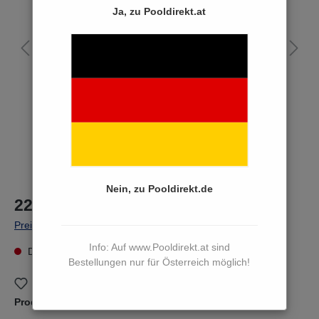
Ja, zu Pooldirekt.at
Nein, zu Pooldirekt.de
22,90 €*
Preise inkl. MwSt. zzgl. Versandkosten
Info: Auf www.Pooldirekt.at sind
Dieser Artikel kann derzeit nicht bestellt werden
Bestellungen nur für Österreich möglich!
Zum Merkzettel hinzufügen
Produktnummer:
30380000