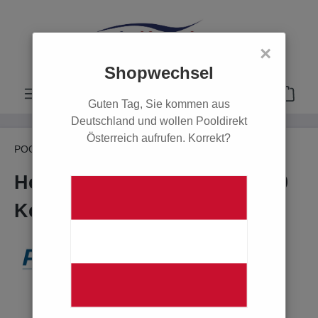
alt springen
×
Shopwechsel
Guten Tag, Sie kommen aus
Deutschland und wollen Pooldirekt
Österreich aufrufen. Korrekt?
POOL
Poolsysteme
Holzpool
Tropic
Holzpool TROPIC OCTO+ 540
Komplettset