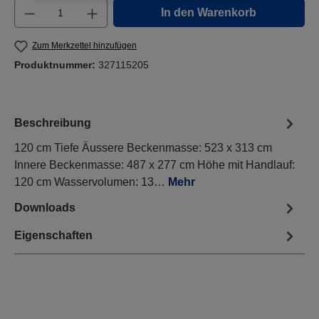
Produkt Anzahl: Gib den gewünschten Wert e
In den Warenkorb
Zum Merkzettel hinzufügen
Produktnummer:
327115205
Beschreibung
120 cm Tiefe Äussere Beckenmasse: 523 x 313 cm
Innere Beckenmasse: 487 x 277 cm Höhe mit Handlauf:
120 cm Wasservolumen: 13…
Mehr
Downloads
Eigenschaften