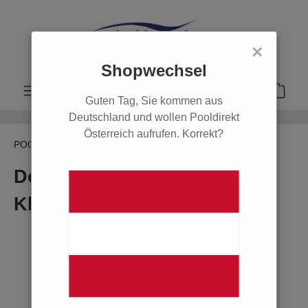
alt springen
×
Shopwechsel
Guten Tag, Sie kommen aus
Deutschland und wollen Pooldirekt
Österreich aufrufen. Korrekt?
POOL
PVC Rohre, Fittings & Zubehör
Flex-Fit
Doppelverschraubung 50
Klemm - 50 Klemm
Bildergalerie überspringen