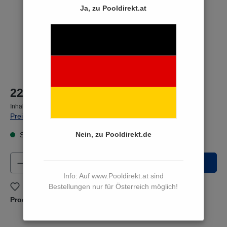
Ja, zu Pooldirekt.at
22,90 €*
Inhalt:
1 Stück
Preise inkl. MwSt. zzgl. Versandkosten
Nein, zu Pooldirekt.de
Sofort versandfertig, Lieferzeit 3 bis 5 Werktage
Produkt Anzahl: Gib den gewünschten Wert e
In den Warenkorb
Info: Auf www.Pooldirekt.at sind
Bestellungen nur für Österreich möglich!
Zum Merkzettel hinzufügen
Produktnummer:
1551050