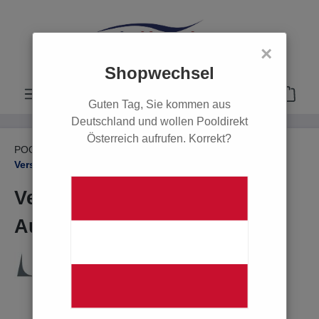
alt springen
×
Shopwechsel
Guten Tag, Sie kommen aus
Deutschland und wollen Pooldirekt
Österreich aufrufen. Korrekt?
POOL
PVC Rohre, Fittings & Zubehör
Verschraubungen
Verschraubung D 50 mm mit
Außengewinde 1 1/2"
Bildergalerie überspringen