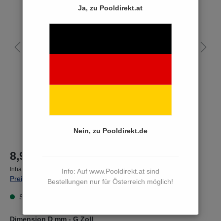
Ja, zu Pooldirekt.at
Nein, zu Pooldirekt.de
8,90 €*
Inhalt:
1 Stück
Info: Auf www.Pooldirekt.at sind
Preise inkl. MwSt. zzgl. Versandkosten
Bestellungen nur für Österreich möglich!
Sofort versandfertig, Lieferzeit 3 bis 5 Werktage
Dimension D mm - G Zoll