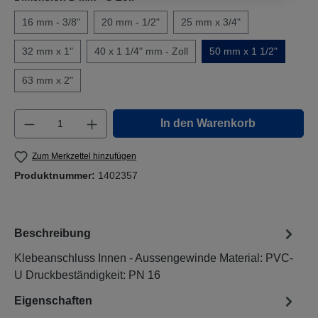
16 mm - 3/8"
20 mm - 1/2"
25 mm x 3/4"
32 mm x 1"
40 x 1 1/4" mm - Zoll
50 mm x 1 1/2"
63 mm x 2"
Produkt Anzahl: Gib den gewünschten Wert e
In den Warenkorb
Zum Merkzettel hinzufügen
Produktnummer:
1402357
Beschreibung
Klebeanschluss Innen - Aussengewinde Material: PVC-
U Druckbeständigkeit: PN 16
Eigenschaften