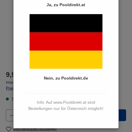
Bildergalerie überspringen
Ja, zu Pooldirekt.at
9,90 €*
Nein, zu Pooldirekt.de
Inhalt:
1 Paket(e)
Preise inkl. MwSt. zzgl. Versandkosten
Sofort versandfertig, Lieferzeit 3 bis 5 Werktage
Info: Auf www.Pooldirekt.at sind
Bestellungen nur für Österreich möglich!
Produkt Anzahl: Gib den gewünschten Wert e
In den Warenkorb
Zum Merkzettel hinzufügen