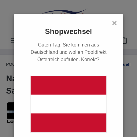
alt springen
×
Shopwechsel
Guten Tag, Sie kommen aus
Deutschland und wollen Pooldirekt
Österreich aufrufen. Korrekt?
POOL
Wasserpflege
Pooltester
Pooltester manuell
Nachfüllpackung für
Sauerstoff und pH-Wert