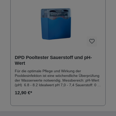
DPD Pooltester Sauerstoff und pH-
Wert
Für die optimale Pflege und Wirkung der
Pooldesinfektion ist eine wöchendliche Überprüfung
der Wasserwerte notwendig. Messbereich: pH-Wert
(pH) 6.8 - 8.2 Idealwert pH 7,0 - 7,4 Sauerstoff: 0 -
10 mg/l Idealwert Sauerstoff 2 - 5 mg/l Lieferinhalt:
12,90 €*
Testgerät (Schütteltester Kunststoff) 20 Testtabletten
DPD 4 Rapid 20 Testtabletten Phenol Red Rapid
Beschreibung: Haltbarkeit für die Tabletten
mindestens 7 Jahre