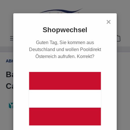
alt springen
×
Shopwechsel
Guten Tag, Sie kommen aus
Deutschland und wollen Pooldirekt
Österreich aufrufen. Korrekt?
ABHOLPRODUKTE
Bayrol pH-Minus Liquid Anti
Calc 20 Liter (nur Abholung)