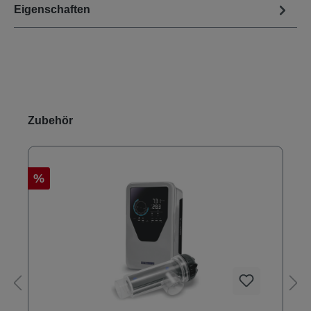
Eigenschaften
Produktgalerie überspringen
Zubehör
%