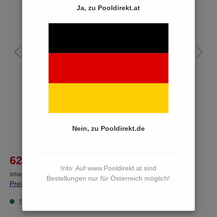
Bildergalerie überspringen
Ja, zu Pooldirekt.at
Nein, zu Pooldirekt.de
%
62,90 €*
80,16 €*
(21.53% von der UVP gespart)
Info: Auf www.Pooldirekt.at sind
Inhalt:
20 Liter
(3,15 €* / 1 Liter)
Bestellungen nur für Österreich möglich!
Preise inkl. MwSt. zzgl. Versandkosten
Sofort versandfertig, Lieferzeit 3 bis 5 Werktage