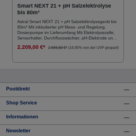
Smart NEXT 21 + pH Salzelektrolyse
bis 80m³
Astral Smart NEXT 21 + pH Salzelektrolysegerät bis
80m³ Mit inkludierter pH Mess- und Regelung.
Dosierpumpe im Lieferumfang Mit Elektrolysezelle,
Sensorhalter, Durchflusswächter, pH-Elektrode und
Pufferlösungen Klebeanschluss DA63 inkl.
2.209,00 €*
2.656,80 €*
(16.85% von der UVP gespart)
Temperaturfühler Impfventil 3/8"
Pooldirekt
Shop Service
Informationen
Newsletter