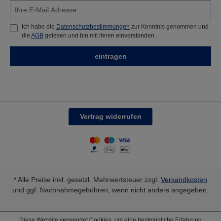
wurde, gelöst, wodurch das Produkt zu 100 %
verflüchtigt wird. Es werden keinerlei Spuren im Bad
hinterlassen, die Filterpatronen verstopfen nicht und
Ich habe die
Datenschutzbestimmungen
zur Kenntnis genommen und
das Desinfektionssystem verschmutzt nicht.
die
AGB
gelesen und bin mit ihnen einverstanden.
Warnung: Vor Hitze und Frost fernhalten, Lagerung
idealerweise zwischen 0 °C und 40 °CNur verdünnt
eintragen
verwenden.Zur äußerlichen Anwendung, nur auf
gesunder Haut.Außerhalb der Reichweite von
Kindern aufbewahren.
Vertrag widerrufen
* Alle Preise inkl. gesetzl. Mehrwertsteuer zzgl.
Versandkosten
und ggf. Nachnahmegebühren, wenn nicht anders angegeben.
Diese Website verwendet Cookies, um eine bestmögliche Erfahrung