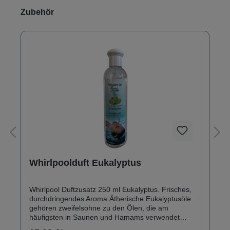
Produktgalerie überspringen
Zubehör
Whirlpoolduft Eukalyptus
Whirlpool Duftzusatz 250 ml Eukalyptus. Frisches,
durchdringendes Aroma.Ätherische Eukalyptusöle
gehören zweifelsohne zu den Ölen, die am
häufigsten in Saunen und Hamams verwendet
werden.Der stark riechende Eukalyptus vermittelt