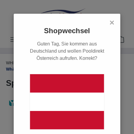
alt springen
×
Shopwechsel
Guten Tag, Sie kommen aus
Deutschland und wollen Pooldirekt
Österreich aufrufen. Korrekt?
WHIRLPOOL & SAUNA
Whirlpool
Whirlpool Wasserpflege
SpaTime Kalk-Ex
Bildergalerie überspringen