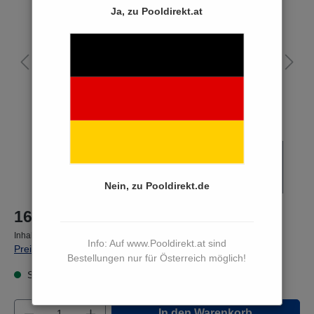
Ja, zu Pooldirekt.at
Nein, zu Pooldirekt.de
16,90 €*
Inhalt:
1 Liter
Info: Auf www.Pooldirekt.at sind
Preise inkl. MwSt. zzgl. Versandkosten
Bestellungen nur für Österreich möglich!
Sofort versandfertig, Lieferzeit 3 bis 5 Werktage
Produkt Anzahl: Gib den gewünschten Wert e
In den Warenkorb