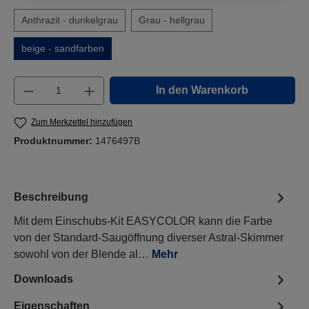
Anthrazit - dunkelgrau
Grau - hellgrau
beige - sandfarben
Produkt Anzahl: Gib den gewünschten Wert e
In den Warenkorb
Zum Merkzettel hinzufügen
Produktnummer:
1476497B
Beschreibung
Mit dem Einschubs-Kit EASYCOLOR kann die Farbe
von der Standard-Saugöffnung diverser Astral-Skimmer
sowohl von der Blende al…
Mehr
Downloads
Eigenschaften