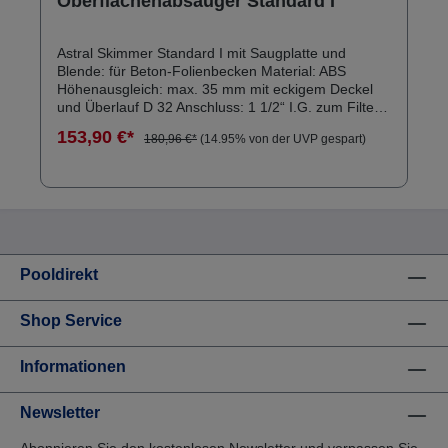
Oberflächenabsauger Standard I
Astral Skimmer Standard I mit Saugplatte und
Blende: für Beton-Folienbecken Material: ABS
Höhenausgleich: max. 35 mm mit eckigem Deckel
und Überlauf D 32 Anschluss: 1 1/2“ I.G. zum Filter
2“ I.G. vom Ablauf 17,5 Liter
153,90 €*
180,96 €*
(14.95% von der UVP gespart)
Pooldirekt
Shop Service
Informationen
Newsletter
Abonnieren Sie den kostenlosen Newsletter und verpassen Sie