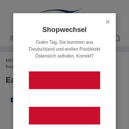
alt springen
×
Shopwechsel
Guten Tag, Sie kommen aus
Deutschland und wollen Pooldirekt
Österreich aufrufen. Korrekt?
ERSATZTEILE
Ersatzteile Einbauteile
Ersatzteile Skimmer
Ersatzteile Klappen
Easycolor Einschub-Kit
Bildergalerie überspringen