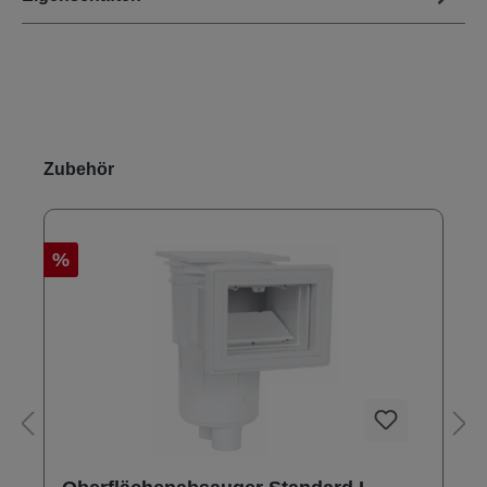
Produktgalerie überspringen
Zubehör
%