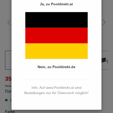
Ja, zu Pooldirekt.at
Nein, zu Pooldirekt.de
%
35,90 €*
42,84 €*
(16.2% von der UVP gespart)
Inhalt:
1 Paket(e)
Info: Auf www.Pooldirekt.at sind
Preise inkl. MwSt. zzgl. Versandkosten
Bestellungen nur für Österreich möglich!
15 bis 17 Werktage
Farbe