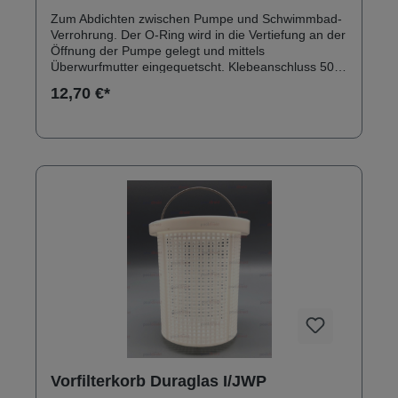
Zum Abdichten zwischen Pumpe und Schwimmbad-
Verrohrung. Der O-Ring wird in die Vertiefung an der
Öffnung der Pumpe gelegt und mittels
Überwurfmutter eingequetscht. Klebeanschluss 50
Verschraubung 2 ¾ Zoll IG Für Kripsol KS (Koral
12,70 €*
Serie) Pumpen 50, 75 und 100
Vorfilterkorb Duraglas I/JWP