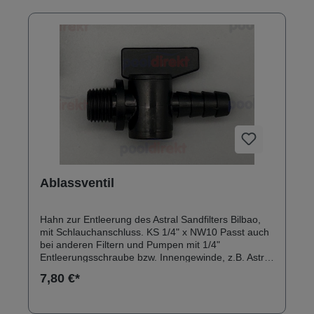
Ablassventil
Hahn zur Entleerung des Astral Sandfilters Bilbao,
mit Schlauchanschluss. KS 1/4" x NW10 Passt auch
bei anderen Filtern und Pumpen mit 1/4"
Entleerungsschraube bzw. Innengewinde, z.B. Astral
Europa, Pentair Sta-Rite, Astral Victoria alt, Astral
7,80 €*
Sena, etc.