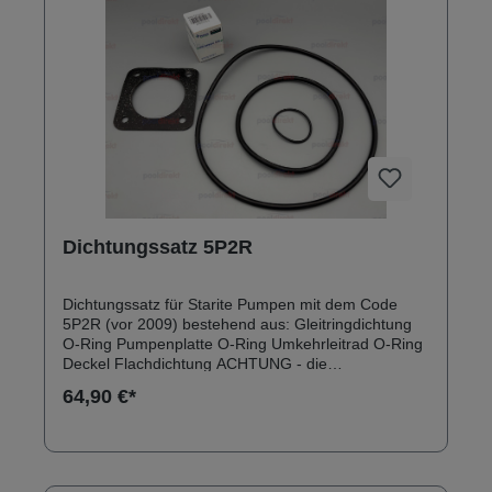
Dichtungssatz 5P2R
Dichtungssatz für Starite Pumpen mit dem Code
5P2R (vor 2009) bestehend aus: Gleitringdichtung
O-Ring Pumpenplatte O-Ring Umkehrleitrad O-Ring
Deckel Flachdichtung ACHTUNG - die
Gleitringdichtung passt NICHT für S5P2R Pumpen!
64,90 €*
Die anderen Dichtungen passen.