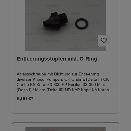
Entleerungsstopfen inkl. O-Ring
Ablassschraube mit Dichtung zur Entleerung
diverser Kripsol Pumpen: OK Ondina (Delta II) CK
Caribe KS Koral 33-300 EP Epsilon 33-300 Mini
(Delta I) / Micro (Delta III) ND KAP Kapri KA Karpa
KAA KNG Niger NK Ninfa (Delta IV) Abmessungen:
6,00 €*
Länge Schraube: 28 mm Länge Gewinde: 10 mm
Breite Drehverschluss: 20 mm Durchmesser O-Ring
innen: 12 mm Dicke O-Ring: 2 mm