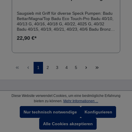
Saugsieb mit Griff für diverse Speck Pumpen: Badu
Bettar/Magna/Top Badu Eco Touch-Pro Badu 40/10,
40/13 G, 40/16, 40/18 G, 40/22, 4025 G, 40/32
Badu 40/15, 40/19, 40/21, 40/23, 40/6 Badu Bronze
Eco VS Badu Bronze 7, 11, 14, 22, 25, 30 (neue
22,90 €*
Ausführung) Badu Bronze 8, 12, 15, 20 (alte
Ausführung) Badu FA 42/13 G, FA 42/18 G, FA 42/25
G, FA 42/30 Abmessungen: Höhe ohne Griff: ca. 140
mm Durchmesser oben aussen: ca. 130 mm
Durchmesser unten: ca. 104 mm
1
2
3
4
5
Diese Website verwendet Cookies, um eine bestmögliche Erfahrung
Pooldirekt
bieten zu können.
Mehr Informationen ...
Nur technisch notwendige
Konfigurieren
Shop Service
Alle Cookies akzeptieren
Informationen