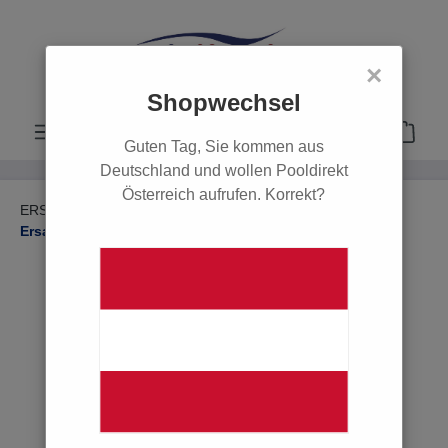
alt springen
×
Shopwechsel
Guten Tag, Sie kommen aus
Deutschland und wollen Pooldirekt
Österreich aufrufen. Korrekt?
ERSATZTEILE
Ersatzteile Filter & Pumpen
Ersatzteile Poolpumpen
POOL
POOLROBOTER
ERSATZTEILE
Ersatzteile Filter & Pumpen