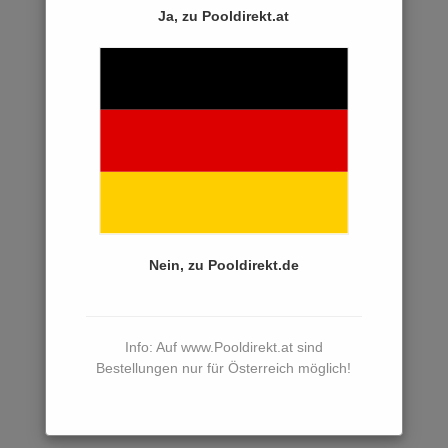
Ersatzteile Sandfilter
Ja, zu Pooldirekt.at
Ersatzteile Kartuschenfilter
Ersatzteile Poolpumpen
Ersatzteile Aquatechnix
Ersatzteile Speck
Ersatzteile Kripsol
Ersatzteile Astral
Ersatzteile Starite
Nein, zu Pooldirekt.de
Ersatzteile Mehrwegeventile
Ersatzteile Filtersteuerungen
Info: Auf www.Pooldirekt.at sind
Ersatzteile Innenhüllen
Bestellungen nur für Österreich möglich!
Ersatzteile Dosiertechnik
Ersatzteile Salzelektrolyse