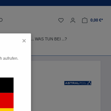
0,00 €*
LEGE-TIPPS
... WAS TUN BEI ...?
×
 aufrufen.
*