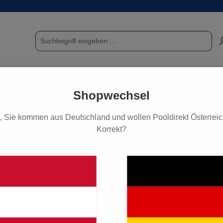
POOL & SAUNA
FUNDGRUBE / SCHNÄPPCHEN
PF
Shopwechsel
, Sie kommen aus Deutschland und wollen Pooldirekt Österreich
Korrekt?
ile Poolpumpen
Ersatzteile Astral
Ersatzteile Astral Sena
a
24,90 €