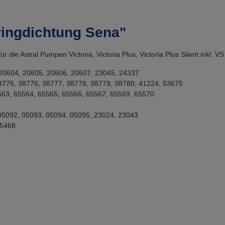
ringdichtung Sena"
r die Astral Pumpen Victoria, Victoria Plus, Victoria Plus Silent inkl. 
 20604, 20605, 20606, 20607, 23045, 24337
38775, 38776, 38777, 38778, 38779, 38780, 41224, 53675
65563, 65564, 65565, 65566, 65567, 65569, 65570
 05092, 05093, 05094, 05095, 23024, 23043
25468