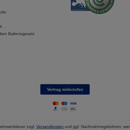
t
ular
 ...
dem Batteriegesetz
Vertrag widerrufen
 Mehrwertsteuer zzgl.
Versandkosten
und ggf. Nachnahmegebühren, wen