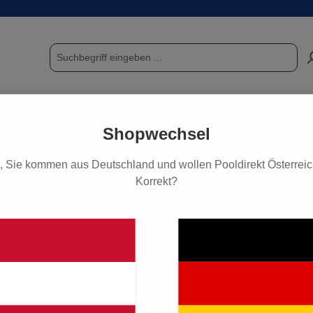
POOL & SAUNA
FUNDGRUBE / SCHNÄPPCHEN
PF
Shopwechsel
, Sie kommen aus Deutschland und wollen Pooldirekt Österreich
Korrekt?
ile Poolpumpen
Ersatzteile Kripsol
Ersatzteile Kripsol OK/Delt
elta II Pumpe
38,90 €