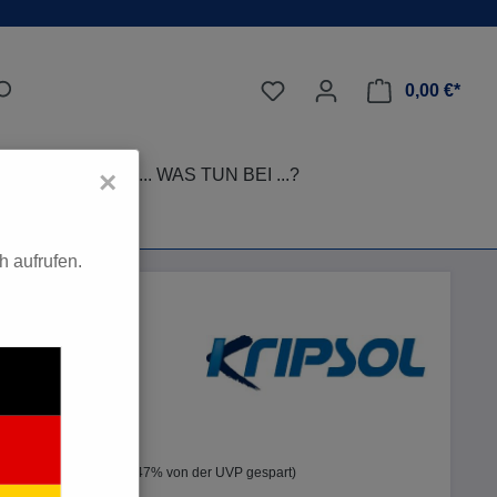
0,00 €*
LEGE-TIPPS
... WAS TUN BEI ...?
×
 aufrufen.
a II/Ondina/CK
*
%
42,97 €*
(9.47% von der UVP gespart)