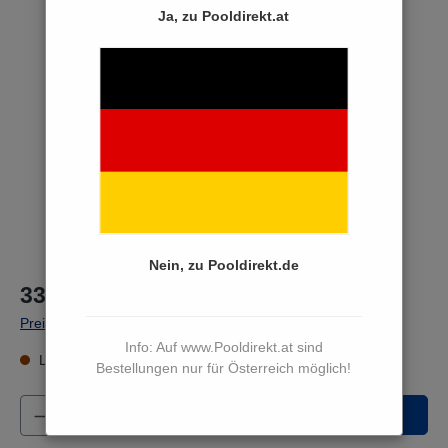
Ja, zu Pooldirekt.at
Bildergalerie überspringen
Nein, zu Pooldirekt.de
33,80 €*
Preise inkl. MwSt. zzgl. Versandkosten
Info: Auf www.Pooldirekt.at sind
Lieferzeit 15 bis 17 Werktage
Bestellungen nur für Österreich möglich!
Produkt Anzahl: Gib den gewünschten Wert e
In den Warenkorb