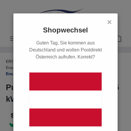
alt springen
×
Shopwechsel
Guten Tag, Sie kommen aus
Deutschland und wollen Pooldirekt
Österreich aufrufen. Korrekt?
ERSATZTEILE
Ersatzteile Filter & Pumpen
Ersatzteile Poolpumpen
Ersatzteile Starite
Ersatzteile Starite Duraglas II SW 5P6
Pumpenfuß inkl. Gummi (0,55
kW)