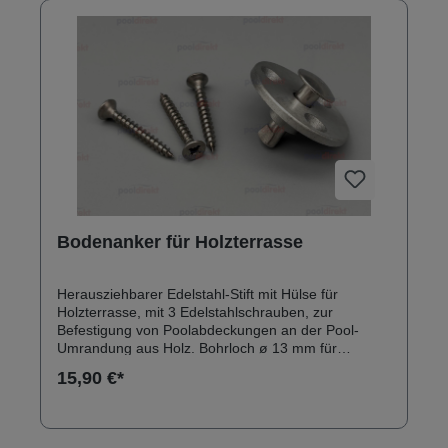
Bodenanker für Holzterrasse
Herausziehbarer Edelstahl-Stift mit Hülse für
Holzterrasse, mit 3 Edelstahlschrauben, zur
Befestigung von Poolabdeckungen an der Pool-
Umrandung aus Holz. Bohrloch ø 13 mm für
Hülsenunterteil Hülsenunterteillänge ca. 8 mm
15,90 €*
Hülsendurchmesser oben: ca. 40 mm Hülsendicke
oben ca. 3 mm um 13 mm herausziehbarer Stift mit
Durchmesser 7 mm, Kappendurchmesser 16 mm
Gewindelänge Holzschrauben: ca. 30 mm