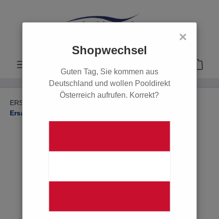
alt springen
×
Shopwechsel
Guten Tag, Sie kommen aus
Deutschland und wollen Pooldirekt
Österreich aufrufen. Korrekt?
ERSATZTEILE
Ersatzteile Poolabdeckungen
Ersatzteile Winterabdeckungen
POOL
POOLROBOTER
ERSATZTEILE
Ersatzteile Filter & Pumpen