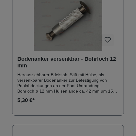
Bodenanker versenkbar - Bohrloch 12
mm
Herausziehbarer Edelstahl-Stift mit Hülse, als
versenkbarer Bodenanker zur Befestigung von
Poolabdeckungen an der Pool-Umrandung.
Bohrloch ø 12 mm Hülsenlänge ca. 42 mm um 15
mm herausziehbarer Stift mit Durchmesser 8 mm,
5,30 €*
Kappendurchmesser 19 mm