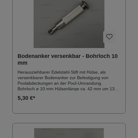
Bodenanker versenkbar - Bohrloch 10
mm
Herausziehbarer Edelstahl-Stift mit Hülse, als
versenkbarer Bodenanker zur Befestigung von
Poolabdeckungen an der Pool-Umrandung.
Bohrloch ø 10 mm Hülsenlänge ca. 42 mm um 13
mm herausziehbarer Stift mit Durchmesser 5 mm,
5,30 €*
Kappendurchmesser 14 mm