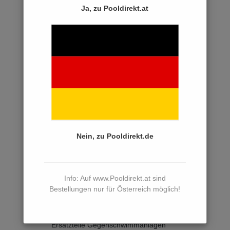
Ersatzteile Innenhüllen
Ja, zu Pooldirekt.at
Ersatzteile Dosiertechnik
Ersatzteile Salzelektrolyse
Ersatzteile Schwimmbadheizungen
Ersatzteile Poolabdeckungen
Ersatzteile Luftpolsterfolien &
Aufrollvorrichtungen
Ersatzteile Rollschutzabdeckungen
Nein, zu Pooldirekt.de
Ersatzteile WALU POOL
Rollschutzabdeckung
Ersatzteile Winterabdeckungen
Info: Auf www.Pooldirekt.at sind
Ersatzteile Poolreinigung
Bestellungen nur für Österreich möglich!
Ersatzteile PVC Rohre, Fittings
Ersatzteile Gegenschwimmanlagen