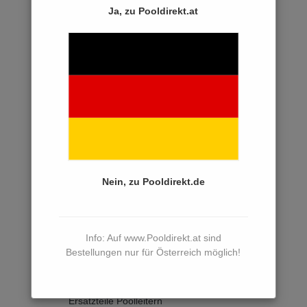
Ersatzteile Innenhüllen
Ja, zu Pooldirekt.at
Ersatzteile Dosiertechnik
Ersatzteile Salzelektrolyse
Ersatzteile Schwimmbadheizungen
Ersatzteile Wärmetauscher
Ersatzteile Wärmepumpen
Ersatzteile Solarheizungen
Ersatzteile Heizungssteuerungen
Nein, zu Pooldirekt.de
Ersatzteile Poolabdeckungen
Ersatzteile Poolreinigung
Info: Auf www.Pooldirekt.at sind
Ersatzteile PVC Rohre, Fittings
Bestellungen nur für Österreich möglich!
Ersatzteile Gegenschwimmanlagen
Ersatzteile Poolleitern