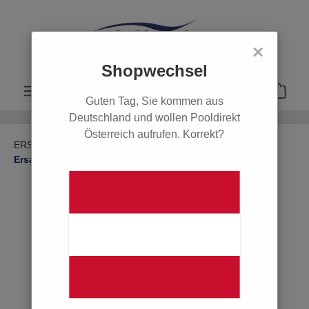
alt springen
×
Shopwechsel
Guten Tag, Sie kommen aus
Deutschland und wollen Pooldirekt
Österreich aufrufen. Korrekt?
ERSATZTEILE
Ersatzteile Schwimmbadheizungen
Ersatzteile Solarheizungen
POOL
POOLROBOTER
ERSATZTEILE
Ersatzteile Filter & Pumpen