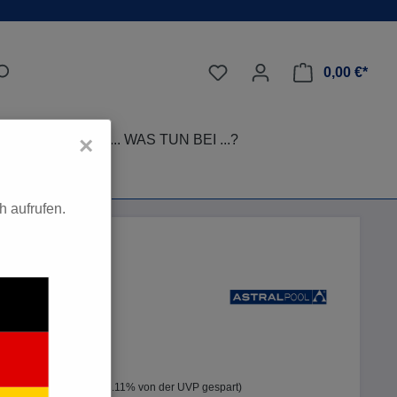
0,00 €*
LEGE-TIPPS
... WAS TUN BEI ...?
×
 aufrufen.
*
%
76,80 €*
(12.11% von der UVP gespart)