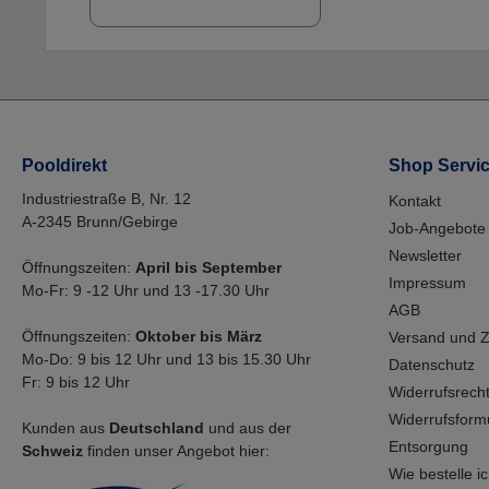
Sie daher den Deckel dazu
- siehe Zubehör! Achten Sie
auf die Nummer auf der
Rückseite: 01467-0001.
Farbe: hellgrau
Durchmesser Flansch
außen: ca. 230 mm
Durchmesser Flansch
Pooldirekt
Shop Servi
innen: ca. 169 mm
Lochkreis Flansch: ca. 189
Industriestraße B, Nr. 12
Kontakt
m Dicke Flansch: ca. 10
A-2345 Brunn/Gebirge
Job-Angebote
mm
Newsletter
Öffnungszeiten:
April bis September
Impressum
Mo-Fr: 9 -12 Uhr und 13 -17.30 Uhr
AGB
Öffnungszeiten:
Oktober bis März
Versand und 
Mo-Do: 9 bis 12 Uhr und 13 bis 15.30 Uhr
Datenschutz
Fr: 9 bis 12 Uhr
Widerrufsrech
Widerrufsform
Kunden aus
Deutschland
und aus der
Entsorgung
Schweiz
finden unser Angebot hier:
Wie bestelle ich