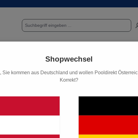
POOL & SAUNA
FUNDGRUBE / SCHNÄPPCHEN
PF
Shopwechsel
, Sie kommen aus Deutschland und wollen Pooldirekt Österreich
Korrekt?
 rund hellgrau
67,50 €