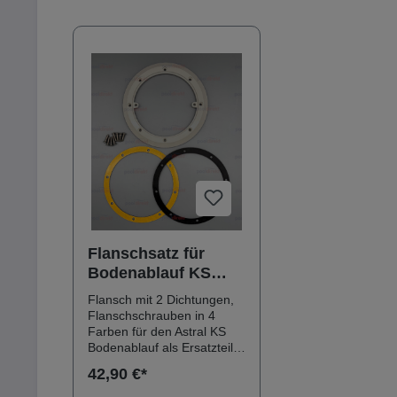
Produktgalerie überspringen
Flanschsatz für
Bodenablauf KS
groß hellgrau
Flansch mit 2 Dichtungen,
Flanschschrauben in 4
Farben für den Astral KS
Bodenablauf als Ersatzteil.
Der originale
42,90 €*
Deckel passt nicht in den
Ersatzteil-Flansch, bestellen