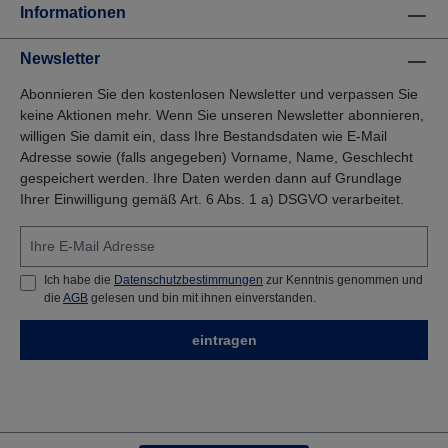
rauchen.P233 Behälter dicht verschlossen
Informationen
halten.P261 Einatmen von
Staub/Rauch/Gas/Nebel/Dampf/Aerosol
Newsletter
vermeiden.P280
Schutzhandschuhe/Schutzkleidung/Augenschutz/Ge
Abonnieren Sie den kostenlosen Newsletter und verpassen Sie
sichtsschutz tragenP305+P351+P338 BEI KONTAKT
MIT DEN AUGEN: Einige Minuten lang behutsam mit
keine Aktionen mehr. Wenn Sie unseren Newsletter abonnieren,
Wasser spülen. Eventuell vorhandene Kontaktlinsen
willigen Sie damit ein, dass Ihre Bestandsdaten wie E-Mail
nach Möglichkeit entfernen. Weiter spülenP312 Bei
Adresse sowie (falls angegeben) Vorname, Name, Geschlecht
Unwohlsein GIFTINFORMATIONSZENTRUM oder
gespeichert werden. Ihre Daten werden dann auf Grundlage
Arzt anrufen.P337+P313 Bei anhaltender
Ihrer Einwilligung gemäß Art. 6 Abs. 1 a) DSGVO verarbeitet.
Augenreizung: Ärztlichen Rat einholen/ärztliche Hilfe
hinzuziehen.P370+P378 Bei Brand: Löschpulver
oder CO2 zum Aussterben verwenden.P403+P235
An einem gut belüfteten Ort aufbewahren. Kühl
halten.P501 Inhalt und/ oder Behälter zuführen
Ich habe die
Datenschutzbestimmungen
zur Kenntnis genommen und
gemäß lokalen,regionalen, nationalen,
die
AGB
gelesen und bin mit ihnen einverstanden.
internationalen Vorschriften Abfallbeseitigungsgesetz
entsorgen Signalwort: Gefahr! Nach EG-Richtlinien
eintragen
GefStoffV. Biozide sicher verwenden. Vor Gebrauch
stets Kennzeichnung und Produktinformationen
lesen.