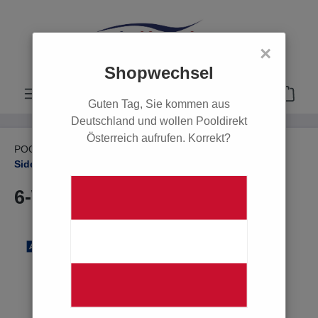
alt springen
×
Shopwechsel
Guten Tag, Sie kommen aus
Deutschland und wollen Pooldirekt
Österreich aufrufen. Korrekt?
POOL
Filter & Pumpen
Mehrwegeventile
Side-Mount
6-Wege-Ventil Astral 2", weiß
Bildergalerie überspringen