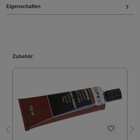
Eigenschaften
Produktgalerie überspringen
Zubehör