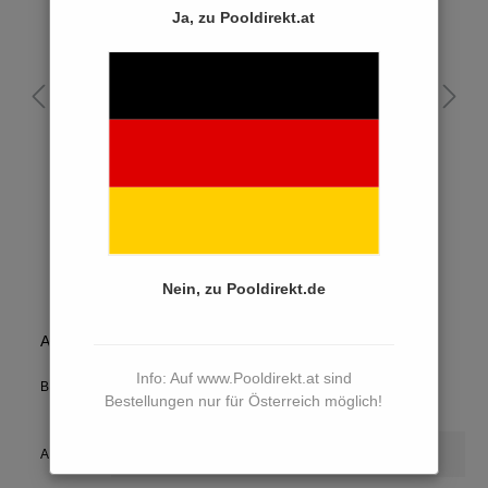
Ja, zu Pooldirekt.at
Nein, zu Pooldirekt.de
Anzahl
Stückpreis
Info: Auf www.Pooldirekt.at sind
159,90 €*
Bis
1
Bestellungen nur für Österreich möglich!
188,64 €*
(15.24% von der UVP gespart)
159,90 €*
Ab
1