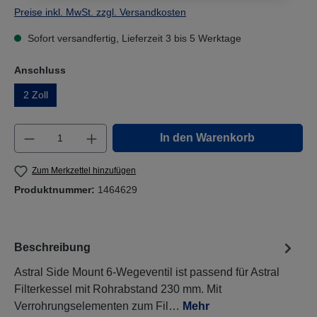
Preise inkl. MwSt. zzgl. Versandkosten
Sofort versandfertig, Lieferzeit 3 bis 5 Werktage
Anschluss
2 Zoll
Produkt Anzahl: Gib den gewünschten Wert e
In den Warenkorb
Zum Merkzettel hinzufügen
Produktnummer:
1464629
Beschreibung
Astral Side Mount 6-Wegeventil ist passend für Astral
Filterkessel mit Rohrabstand 230 mm. Mit
Verrohrungselementen zum Fil…
Mehr