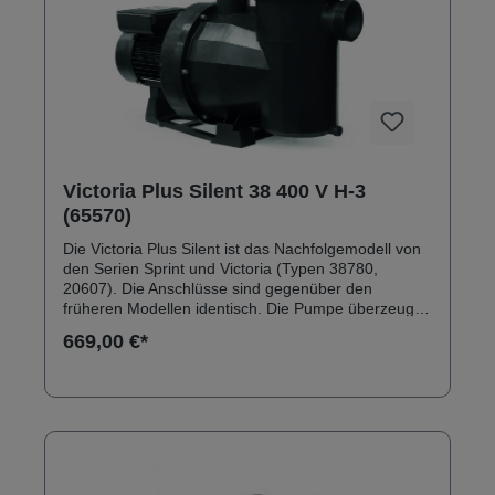
Victoria Plus Silent 38 400 V H-3
(65570)
Die Victoria Plus Silent ist das Nachfolgemodell von
den Serien Sprint und Victoria (Typen 38780,
20607). Die Anschlüsse sind gegenüber den
früheren Modellen identisch. Die Pumpe überzeugt
durch ein robustes Außengehäuse aus
669,00 €*
glasfaserverstärktem Polypropylen. Anschlüsse:
Innengewinde 2" Solebeständig bis 0,5 % Inkl.
Klebeanschlussset