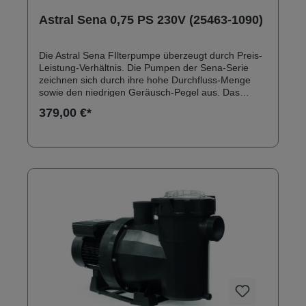
Astral Sena 0,75 PS 230V (25463-1090)
Die Astral Sena FIlterpumpe überzeugt durch Preis-
Leistung-Verhältnis. Die Pumpen der Sena-Serie
zeichnen sich durch ihre hohe Durchfluss-Menge
sowie den niedrigen Geräusch-Pegel aus. Das
Pumpengehäuse besteht aus dem technischen
379,00 €*
Kunststoff Hostcan. Anschlüsse: 50 mm
Klebeanschluss Solebeständig bis 0,5 % Ersatzteile
zu Astral Sena Filterpumpen finden Sie hier:
Ersatzteile Astral Sena