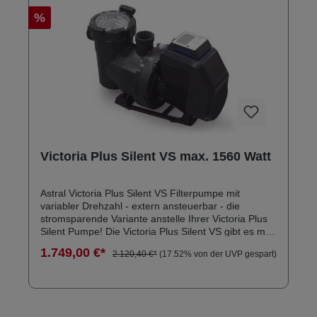
Kompatibel mit früheren Victoria Pumpen
%
Verschiedene Drehzahlen und Filterzeiten
programmierbar Anzeige des Verbrauchs und der
Energieersparnis Leistungsdiagramm: Die
Anschlüsse sind gegenüber den früheren Modellen
identisch. Die Pumpe überzeugt durch ein robustes
Außengehäuse aus glasfaserverstärktem
Polypropylen. Anschlüsse: Innengewinde 2"
Solebeständig bis 0,5 % Inkl. Klebeanschlussset
Victoria Plus Silent VS max. 1560 Watt
Astral Victoria Plus Silent VS Filterpumpe mit
variabler Drehzahl - extern ansteuerbar - die
stromsparende Variante anstelle Ihrer Victoria Plus
Silent Pumpe! Die Victoria Plus Silent VS gibt es mit
0,75kW und 1,5kW Motor und sie ist bestens zur
1.749,00 €*
2.120,40 €*
(17.52% von der UVP gespart)
Wasserumwälzung für private Schwimmbäder
geeignet. Der wesentliche Vorteil liegt in der
Energieeinsparung dank der variablen
Geschwindigkeiten, die auch mittels eingebautem
HMI-Controller zeitlich programmiert werden