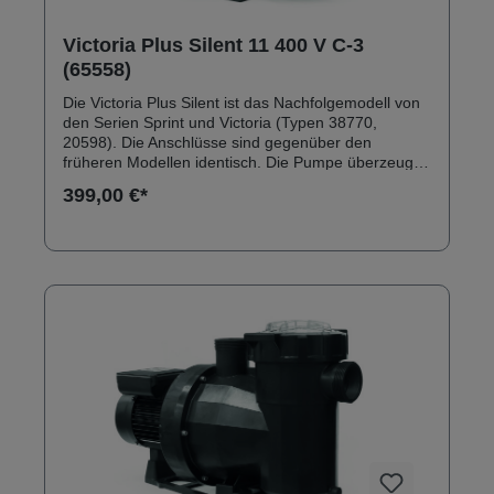
Victoria Plus Silent 11 400 V C-3
(65558)
Die Victoria Plus Silent ist das Nachfolgemodell von
den Serien Sprint und Victoria (Typen 38770,
20598). Die Anschlüsse sind gegenüber den
früheren Modellen identisch. Die Pumpe überzeugt
durch ein robustes Außengehäuse aus
399,00 €*
glasfaserverstärktem Polypropylen. Anschlüsse:
Innengewinde 2" Solebeständig bis 0,5 % Inkl.
Klebeanschlussset