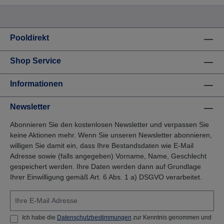
können. Energieersparnis Leichte Bedienung
Kompatibel mit früheren Victoria Pumpen
Verschiedene Drehzahlen und Filterzeiten
programmierbar Anzeige des Verbrauchs und der
Pooldirekt
Energieersparnis Leistungsdiagramm: Die
Anschlüsse sind gegenüber den früheren Modellen
identisch. Die Pumpe überzeugt durch ein robustes
Shop Service
Außengehäuse aus glasfaserverstärktem
Polypropylen. Anschlüsse: Innengewinde 2"
Solebeständig bis 0,5 % Inkl. Klebeanschlussset
Informationen
Newsletter
Abonnieren Sie den kostenlosen Newsletter und verpassen Sie
keine Aktionen mehr. Wenn Sie unseren Newsletter abonnieren,
willigen Sie damit ein, dass Ihre Bestandsdaten wie E-Mail
Adresse sowie (falls angegeben) Vorname, Name, Geschlecht
gespeichert werden. Ihre Daten werden dann auf Grundlage
Ihrer Einwilligung gemäß Art. 6 Abs. 1 a) DSGVO verarbeitet.
Ich habe die
Datenschutzbestimmungen
zur Kenntnis genommen und