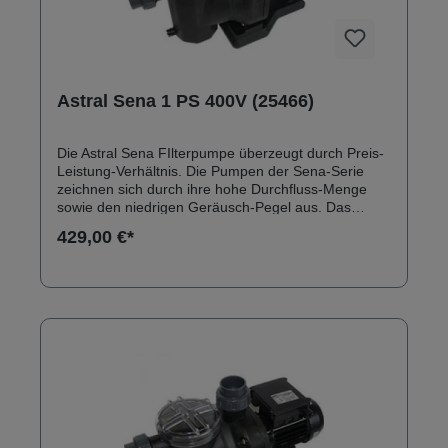
Astral Sena 1 PS 400V (25466)
Die Astral Sena FIlterpumpe überzeugt durch Preis-
Leistung-Verhältnis. Die Pumpen der Sena-Serie
zeichnen sich durch ihre hohe Durchfluss-Menge
sowie den niedrigen Geräusch-Pegel aus. Das
Pumpengehäuse besteht aus dem technischen
429,00 €*
Kunststoff Hostcan. Anschlüsse: 50 mm
Klebeanschluss Solebeständig bis 0,5 % Ersatzteile
zu Astral Sena Filterpumpen finden Sie hier:
Ersatzteile Astral Sena