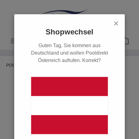
alt springen
×
Shopwechsel
Guten Tag, Sie kommen aus
Deutschland und wollen Pooldirekt
Österreich aufrufen. Korrekt?
POOL
Filter & Pumpen
Poolpumpen
Astral
POOL
Poolsysteme
Filter & Pumpen
Sandfilter
Sandfilteranlagen