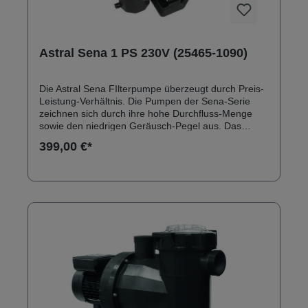
Astral Sena 1 PS 230V (25465-1090)
Die Astral Sena FIlterpumpe überzeugt durch Preis-
Leistung-Verhältnis. Die Pumpen der Sena-Serie
zeichnen sich durch ihre hohe Durchfluss-Menge
sowie den niedrigen Geräusch-Pegel aus. Das
Pumpengehäuse besteht aus dem technischen
399,00 €*
Kunststoff Hostcan. Anschlüsse: 50 mm
Klebeanschluss Solebeständig bis 0,5 % Ersatzteile
zu Astral Sena Filterpumpen finden Sie hier:
Ersatzteile Astral Sena