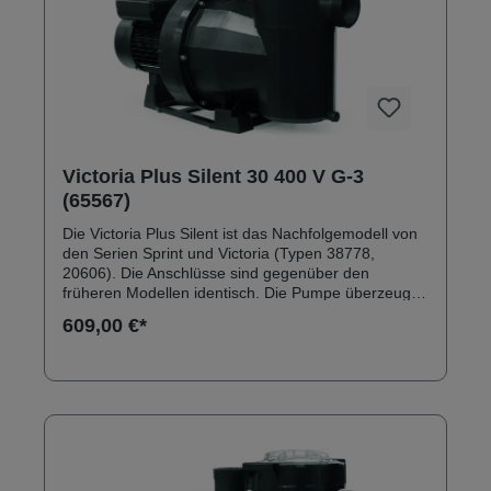
Victoria Plus Silent 30 400 V G-3
(65567)
Die Victoria Plus Silent ist das Nachfolgemodell von
den Serien Sprint und Victoria (Typen 38778,
20606). Die Anschlüsse sind gegenüber den
früheren Modellen identisch. Die Pumpe überzeugt
durch ein robustes Außengehäuse aus
609,00 €*
glasfaserverstärktem Polypropylen. Anschlüsse:
Innengewinde 2" Solebeständig bis 0,5 % Inkl.
Klebeanschlussset