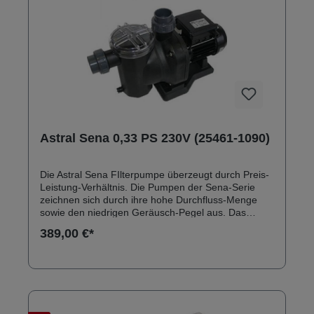
Astral Sena 0,33 PS 230V (25461-1090)
Die Astral Sena FIlterpumpe überzeugt durch Preis-
Leistung-Verhältnis. Die Pumpen der Sena-Serie
zeichnen sich durch ihre hohe Durchfluss-Menge
sowie den niedrigen Geräusch-Pegel aus. Das
Pumpengehäuse besteht aus dem technischen
389,00 €*
Kunststoff Hostcan. Anschlüsse: 50 mm
Klebeanschluss Solebeständig bis 0,5 % Ersatzteile
zu Astral Sena Filterpumpen finden Sie
hier: Ersatzteile Astral Sena