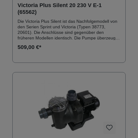
Victoria Plus Silent 20 230 V E-1
(65562)
Die Victoria Plus Silent ist das Nachfolgemodell von
den Serien Sprint und Victoria (Typen 38773,
20601). Die Anschlüsse sind gegenüber den
früheren Modellen identisch. Die Pumpe überzeugt
durch ein robustes Außengehäuse aus
509,00 €*
glasfaserverstärktem Polypropylen. Anschlüsse:
Innengewinde 2" Solebeständig bis 0,5 % Inkl.
Klebeanschlussset