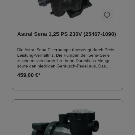
Astral Sena 1,25 PS 230V (25467-1090)
Die Astral Sena FIlterpumpe überzeugt durch Preis-
Leistung-Verhältnis. Die Pumpen der Sena-Serie
zeichnen sich durch ihre hohe Durchfluss-Menge
sowie den niedrigen Geräusch-Pegel aus. Das
Pumpengehäuse besteht aus dem technischen
459,00 €*
Kunststoff Hostcan. Anschlüsse: 50 mm
Klebeanschluss Solebeständig bis 0,5 % Ersatzteile
zu Astral Sena Filterpumpen finden Sie hier:
Ersatzteile Astral Sena