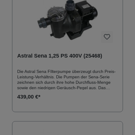
Astral Sena 1,25 PS 400V (25468)
Die Astral Sena FIlterpumpe überzeugt durch Preis-
Leistung-Verhältnis. Die Pumpen der Sena-Serie
zeichnen sich durch ihre hohe Durchfluss-Menge
sowie den niedrigen Geräusch-Pegel aus. Das
Pumpengehäuse besteht aus dem technischen
439,00 €*
Kunststoff Hostcan. Anschlüsse: 50 mm
Klebeanschluss Solebeständig bis 0,5 % Ersatzteile
zu Astral Sena Filterpumpen finden Sie hier:
Ersatzteile Astral Sena