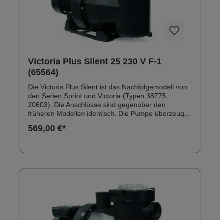
Victoria Plus Silent 25 230 V F-1
(65564)
Die Victoria Plus Silent ist das Nachfolgemodell von
den Serien Sprint und Victoria (Typen 38775,
20603). Die Anschlüsse sind gegenüber den
früheren Modellen identisch. Die Pumpe überzeugt
durch ein robustes Außengehäuse aus
569,00 €*
glasfaserverstärktem Polypropylen. Anschlüsse:
Innengewinde 2" Solebeständig bis 0,5 % Inkl.
Klebeanschlussset