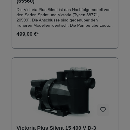
(65560)
Die Victoria Plus Silent ist das Nachfolgemodell von
den Serien Sprint und Victoria (Typen 38771,
20599). Die Anschlüsse sind gegenüber den
früheren Modellen identisch. Die Pumpe überzeugt
durch ein robustes Außengehäuse aus
499,00 €*
glasfaserverstärktem Polypropylen. Anschlüsse:
Innengewinde 2" Solebeständig bis 0,5 % Inkl.
Klebeanschlussset
Victoria Plus Silent 15 400 V D-3