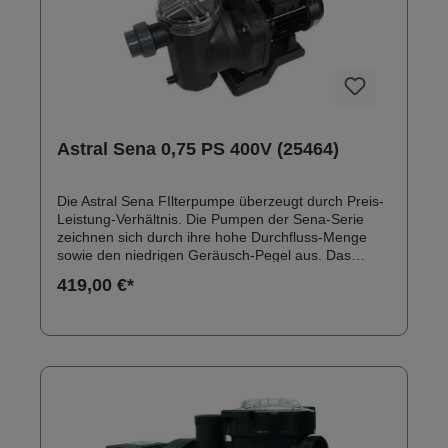
Astral Sena 0,75 PS 400V (25464)
Die Astral Sena FIlterpumpe überzeugt durch Preis-
Leistung-Verhältnis. Die Pumpen der Sena-Serie
zeichnen sich durch ihre hohe Durchfluss-Menge
sowie den niedrigen Geräusch-Pegel aus. Das
Pumpengehäuse besteht aus dem technischen
419,00 €*
Kunststoff Hostcan. Anschlüsse: 50 mm
Klebeanschluss Solebeständig bis 0,5 % Ersatzteile
zu Astral Sena Filterpumpen finden Sie hier:
Ersatzteile Astral Sena