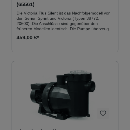
(65561)
Die Victoria Plus Silent ist das Nachfolgemodell von
den Serien Sprint und Victoria (Typen 38772,
20600). Die Anschlüsse sind gegenüber den
früheren Modellen identisch. Die Pumpe überzeugt
durch ein robustes Außengehäuse aus
459,00 €*
glasfaserverstärktem Polypropylen. Anschlüsse:
Innengewinde 2" Solebeständig bis 0,5 % Inkl.
Klebeanschlussset