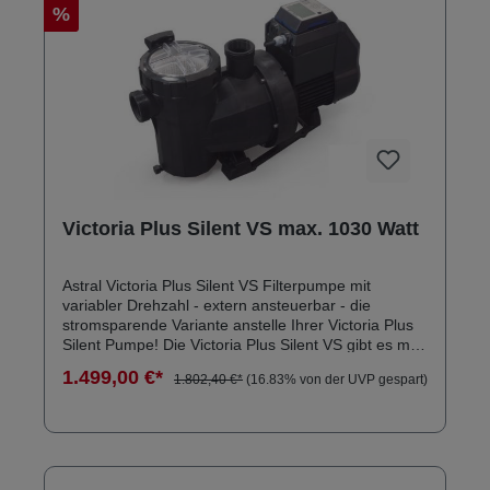
%
Victoria Plus Silent VS max. 1030 Watt
Astral Victoria Plus Silent VS Filterpumpe mit
variabler Drehzahl - extern ansteuerbar - die
stromsparende Variante anstelle Ihrer Victoria Plus
Silent Pumpe! Die Victoria Plus Silent VS gibt es mit
0,75kW und 1,5kW Motor und sie ist bestens zur
1.499,00 €*
1.802,40 €*
(16.83% von der UVP gespart)
Wasserumwälzung für private Schwimmbäder
geeignet. Der wesentliche Vorteil liegt in der
Energieeinsparung dank der variablen
Geschwindigkeiten, die auch mittels eingebautem
HMI-Controller zeitlich programmiert werden
können. Energieersparnis Leichte Bedienung