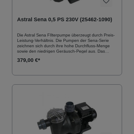
Astral Sena 0,5 PS 230V (25462-1090)
Die Astral Sena FIlterpumpe überzeugt durch Preis-
Leistung-Verhältnis. Die Pumpen der Sena-Serie
zeichnen sich durch ihre hohe Durchfluss-Menge
sowie den niedrigen Geräusch-Pegel aus. Das
Pumpengehäuse besteht aus dem technischen
379,00 €*
Kunststoff Hostcan. Anschlüsse: 50 mm
Klebeanschluss Solebeständig bis 0,5 % Ersatzteile
zu Astral Sena Filterpumpen finden Sie hier:
Ersatzteile Astral Sena