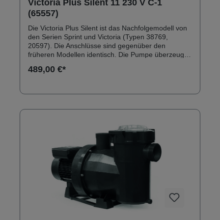
Victoria Plus Silent 11 230 V C-1
(65557)
Die Victoria Plus Silent ist das Nachfolgemodell von
den Serien Sprint und Victoria (Typen 38769,
20597). Die Anschlüsse sind gegenüber den
früheren Modellen identisch. Die Pumpe überzeugt
durch ein robustes Außengehäuse aus
489,00 €*
glasfaserverstärktem Polypropylen. Anschlüsse:
Innengewinde 2" Solebeständig bis 0,5 % Inkl.
Klebeanschlussset