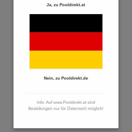
Poolpumpen
Ja, zu Pooldirekt.at
Mit variabler Drehzahl
Aquatechnix
Speck
Kripsol
Astral
Starite
Kartuschenfilter
Nein, zu Pooldirekt.de
Mehrwegeventile
Filtersteuerungen und Zubehör
Info: Auf www.Pooldirekt.at sind
Filtermittel
Bestellungen nur für Österreich möglich!
Innenhüllen
Einbauteile