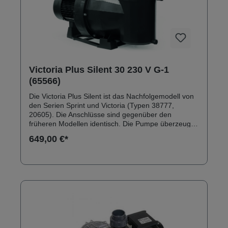
Victoria Plus Silent 30 230 V G-1
(65566)
Die Victoria Plus Silent ist das Nachfolgemodell von
den Serien Sprint und Victoria (Typen 38777,
20605). Die Anschlüsse sind gegenüber den
früheren Modellen identisch. Die Pumpe überzeugt
durch ein robustes Außengehäuse aus
649,00 €*
glasfaserverstärktem Polypropylen. Anschlüsse:
Innengewinde 2" Solebeständig bis 0,5 % Inkl.
Klebeanschlussset