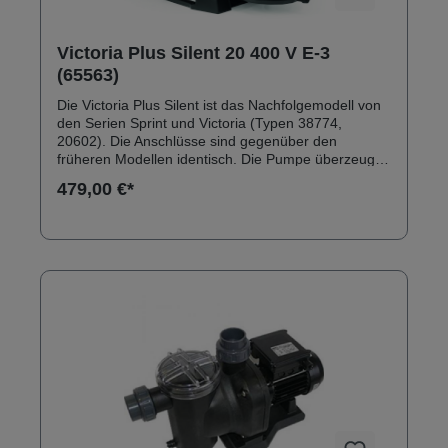
Victoria Plus Silent 20 400 V E-3
(65563)
Die Victoria Plus Silent ist das Nachfolgemodell von
den Serien Sprint und Victoria (Typen 38774,
20602). Die Anschlüsse sind gegenüber den
früheren Modellen identisch. Die Pumpe überzeugt
durch ein robustes Außengehäuse aus
479,00 €*
glasfaserverstärktem Polypropylen. Anschlüsse:
Innengewinde 2" Solebeständig bis 0,5 % Inkl.
Klebeanschlussset