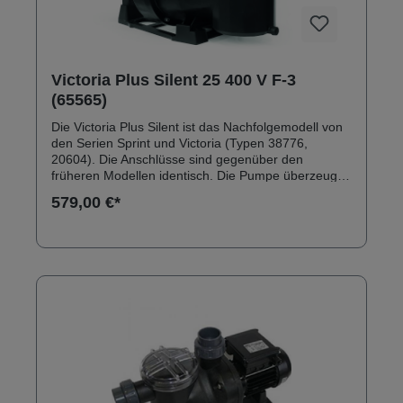
Victoria Plus Silent 25 400 V F-3
(65565)
Die Victoria Plus Silent ist das Nachfolgemodell von
den Serien Sprint und Victoria (Typen 38776,
20604). Die Anschlüsse sind gegenüber den
früheren Modellen identisch. Die Pumpe überzeugt
durch ein robustes Außengehäuse aus
579,00 €*
glasfaserverstärktem Polypropylen. Anschlüsse:
Innengewinde 2" Solebeständig bis 0,5 % Inkl.
Klebeanschlussset