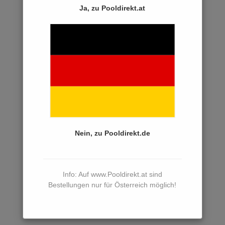
Poolpumpen
Ja, zu Pooldirekt.at
Mit variabler Drehzahl
Aquatechnix
Speck
Kripsol
Astral
Starite
Kartuschenfilter
Nein, zu Pooldirekt.de
Mehrwegeventile
Filtersteuerungen und Zubehör
Info: Auf www.Pooldirekt.at sind
Filtermittel
Bestellungen nur für Österreich möglich!
Innenhüllen
Einbauteile