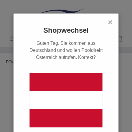
alt springen
×
Shopwechsel
Guten Tag, Sie kommen aus
Deutschland und wollen Pooldirekt
Österreich aufrufen. Korrekt?
POOL
Filter & Pumpen
Poolpumpen
Starite
POOL
Poolsysteme
Filter & Pumpen
Sandfilter
Sandfilteranlagen