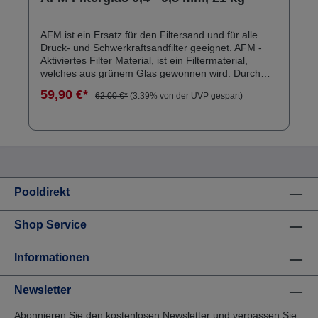
AFM ist ein Ersatz für den Filtersand und für alle
Druck- und Schwerkraftsandfilter geeignet. AFM -
Aktiviertes Filter Material, ist ein Filtermaterial,
welches aus grünem Glas gewonnen wird. Durch
einen chemischen und physikalischen
59,90 €*
62,00 €*
(3.39% von der UVP gespart)
Aktivierungsprozess, wird die Oberfläche des Korns
vergrößert und die Oberflächenspannung bekommt
eine negative Ladung. Es enthält dadurch
adsorptionskräfte, katalytische und oxidierende
Eigenschaften. Dadurch können Bakterien das AFM
Korn nicht besiedeln und es wird kein Biofilm im
Filterbett gebildet. Vorteil: Glasklares Wasser,
weiniger Desinfektionsmittel und langlebige
Pooldirekt
Anwendungsdauer und längere Intervalle für den
Filtermaterial – Austausch ( bis zu 4 Jahre ). 21 kg
Shop Service
AFM Filtermaterial ist gleich zusetzten wie 25 kg
Filtersand. → Videa ansehen
Informationen
Newsletter
Abonnieren Sie den kostenlosen Newsletter und verpassen Sie