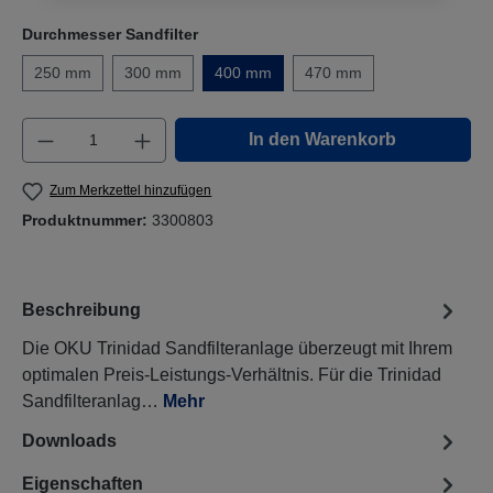
Durchmesser Sandfilter
250 mm
300 mm
400 mm
470 mm
Produkt Anzahl: Gib den gewünschten Wert e
In den Warenkorb
Zum Merkzettel hinzufügen
Produktnummer:
3300803
Beschreibung
Die OKU Trinidad Sandfilteranlage überzeugt mit Ihrem
optimalen Preis-Leistungs-Verhältnis. Für die Trinidad
Sandfilteranlag…
Mehr
Downloads
Eigenschaften