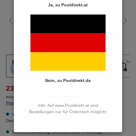
Ja, zu Pooldirekt.at
Nein, zu Pooldirekt.de
%
237,00 €*
295,92 €*
(19.91% von der UVP gespart)
Inhalt:
1 Paket(e)
Preise inkl. MwSt. zzgl. Versandkosten
Info: Auf www.Pooldirekt.at sind
Bestellungen nur für Österreich möglich!
Versandkostenfreie Lieferung innerhalb Österreichs und
Deutschlands!
Sofort versandfertig, Lieferzeit 3 bis 5 Werktage