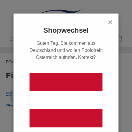
alt springen
×
Shopwechsel
Guten Tag, Sie kommen aus
Deutschland und wollen Pooldirekt
Österreich aufrufen. Korrekt?
POOL
Filter & Pumpen
Sandfilteranlagen
Filteranlage Trinidad D 400
Bildergalerie überspringen