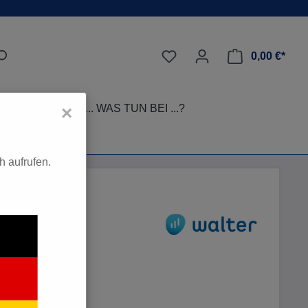
0,00 €*
LEGE-TIPPS
... WAS TUN BEI ...?
×
 aufrufen.
*