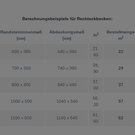
Berechnungsbeispiele für Rechteckbecken:
Randsteininnenmaß
Abdeckungsmaß
Bestellmenge
2
m
2
(cm)
(cm)
m
21,
600 x 300
640 x 340
22
80
28,
700 x 350
740 x 390
29
90
37,
800 x 400
840 x 440
37
00
56,
1000 x 500
1040 x 540
57
20
61,
1100 x 500
1140 x 540
62
60