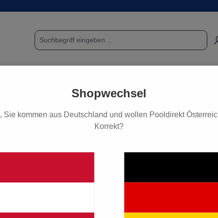
POOL & SAUNA
FUNDGRUBE / SCHNÄPPCHEN
PF
Shopwechsel
, Sie kommen aus Deutschland und wollen Pooldirekt Österreich
Korrekt?
ingelassene Pools
llschutzabdeckung
65,90 €