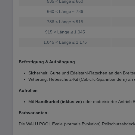
535 < Länge
≤ 660
660 < Länge
≤ 786
786 < Länge
≤ 915
915 < Länge
≤ 1.045
1.045 < Länge
≤ 1.175
Befestigung & Aufhängung
Sicherheit: Gurte und Edelstahl-Ratschen an den Breitse
Witterung: Hebeschutz-Kit (Cabiclic-Spannbändern) an
Aufrollen
Mit
Handkurbel (inklusive)
oder motorisierter Antrie
Farbvarianten:
Die WALU POOL Evole (vormals Evolution) Rollschutzabdeckun