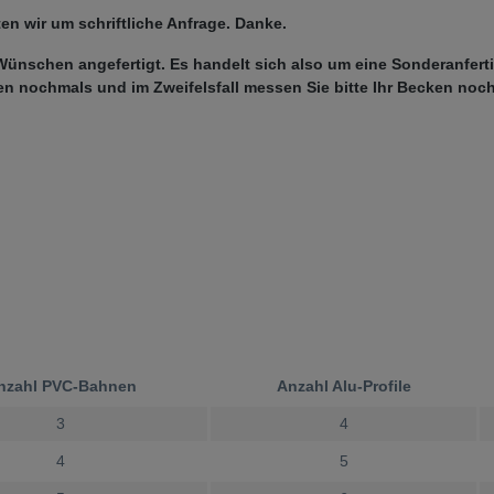
ten wir um schriftliche Anfrage. Danke.
Wünschen angefertigt. Es handelt sich also um eine Sonderanfert
en nochmals und im Zweifelsfall messen Sie bitte Ihr Becken noc
nzahl PVC-Bahnen
Anzahl Alu-Profile
3
4
4
5