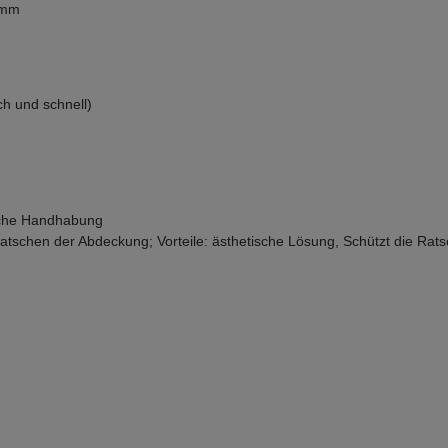
4 mm
ch und schnell)
liche Handhabung
lratschen der Abdeckung; Vorteile: ästhetische Lösung, Schützt die Ra