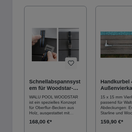
Produktgalerie überspringen
Schnellabspannsyst
Handkurbel 
em für Woodstar-
Außenvierka
Abdeckungen
Walter-
WALU POOL WOODSTAR
15 x 15 mm Vier
Abdeckung
ist ein spezielles Konzept
passend für Walt
für Oberflur-Becken aus
Abdeckungen: Ev
Holz, ausgestattet mit
Starline und Woo
einem raffinierten
sowie Initial und
168,00 €*
159,90 €*
Aufrollsystem mittels
neu ab 07/2023 
Handrad! Vereinfacht die
Verstärkungshüls