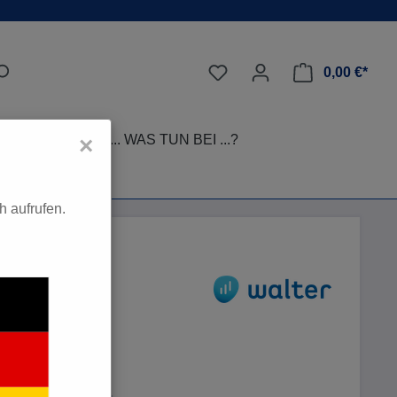
0,00 €*
LEGE-TIPPS
... WAS TUN BEI ...?
×
 aufrufen.
0 €*