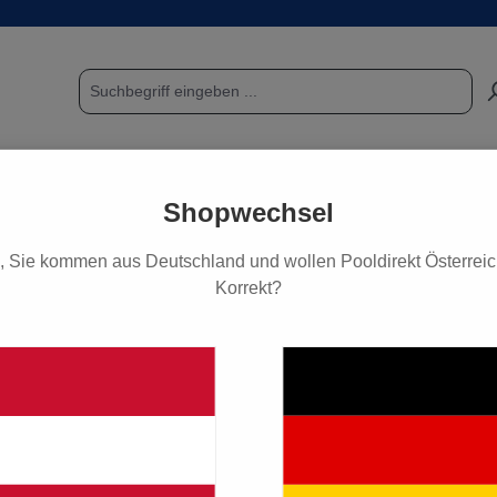
POOL & SAUNA
FUNDGRUBE / SCHNÄPPCHEN
PF
Shopwechsel
, Sie kommen aus Deutschland und wollen Pooldirekt Österreich
Korrekt?
zpools
Mit Leiter-Ausschnitt
ür Holzpool Octo 414
2.049,0