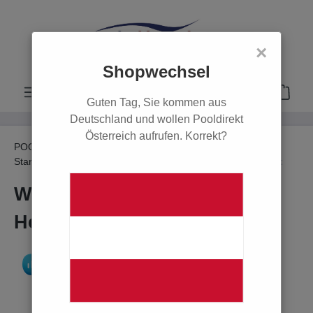
alt springen
×
Shopwechsel
Guten Tag, Sie kommen aus
Deutschland und wollen Pooldirekt
Österreich aufrufen. Korrekt?
POOL
Poolabdeckungen
Stangenabdeckung für Holzpools
Mit Leiter-Ausschnitt
Woodstar-Abdeckung für
Holzpool Pool-n-Box 5 x 2