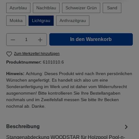
Azurblau
Nachtblau
Schweizer Grün
Sand
Mokka
Lichtgrau
Anthrazitgrau
Produkt Anzahl: Gib den gewünschten Wert e
In den Warenkorb
Zum Merkzettel hinzufügen
Produktnummer:
6101010.6
Hinweis:
Achtung: Dieses Produkt wird nach Ihren persönlichen
Wünschen angefertigt. Es handelt sich also um eine
Sonderanfertigung im Werk und ist daher vom Widerrufsrecht
ausgenommen! Bitte kontrollieren Sie Ihre Bestellangaben
nochmals und im Zweifelsfall messen Sie bitte Ihr Becken
nochmal ab. Danke.
Beschreibung
Stangenabdeckung WOODSTAR für Holzpool Pool-n-