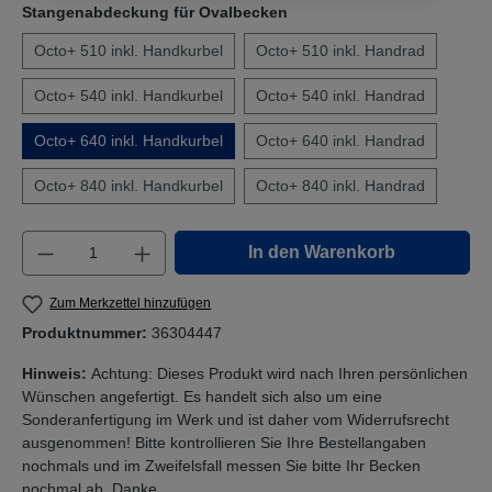
Stangenabdeckung für Ovalbecken
Octo+ 510 inkl. Handkurbel
Octo+ 510 inkl. Handrad
Octo+ 540 inkl. Handkurbel
Octo+ 540 inkl. Handrad
Octo+ 640 inkl. Handkurbel
Octo+ 640 inkl. Handrad
Octo+ 840 inkl. Handkurbel
Octo+ 840 inkl. Handrad
Produkt Anzahl: Gib den gewünschten Wert e
In den Warenkorb
Zum Merkzettel hinzufügen
Produktnummer:
36304447
Hinweis:
Achtung: Dieses Produkt wird nach Ihren persönlichen
Wünschen angefertigt. Es handelt sich also um eine
Sonderanfertigung im Werk und ist daher vom Widerrufsrecht
ausgenommen! Bitte kontrollieren Sie Ihre Bestellangaben
nochmals und im Zweifelsfall messen Sie bitte Ihr Becken
nochmal ab. Danke.