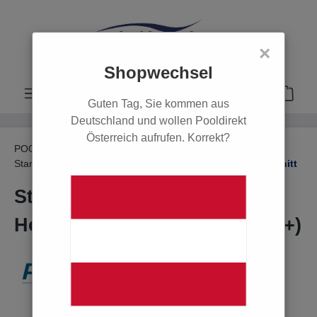
alt springen
×
Shopwechsel
Guten Tag, Sie kommen aus
Deutschland und wollen Pooldirekt
Österreich aufrufen. Korrekt?
POOL
Poolabdeckungen
Stangenabdeckung für Holzpools
Ohne Leiter-Ausschnitt
Stangenabdeckung für
Holzpools, Ovalbecken (Octo+)