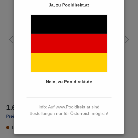
Ja, zu Pooldirekt.at
Bildergalerie überspringen
Nein, zu Pooldirekt.de
1.659,00 €*
Info: Auf www.Pooldirekt.at sind
Bestellungen nur für Österreich möglich!
Preise inkl. MwSt. zzgl. Versandkosten
Lieferzeit 15 bis 17 Werktage