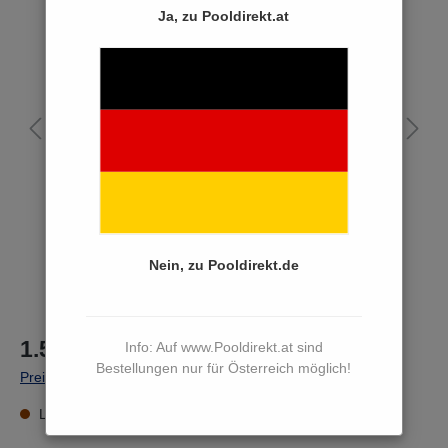
Ja, zu Pooldirekt.at
Bildergalerie überspringen
Nein, zu Pooldirekt.de
1.589,00 €*
Info: Auf www.Pooldirekt.at sind
Bestellungen nur für Österreich möglich!
Preise inkl. MwSt. zzgl. Versandkosten
Lieferzeit 15 bis 17 Werktage