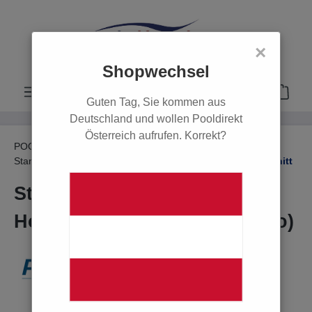
alt springen
×
Shopwechsel
Guten Tag, Sie kommen aus
Deutschland und wollen Pooldirekt
Österreich aufrufen. Korrekt?
POOL
Poolabdeckungen
Stangenabdeckung für Holzpools
Ohne Leiter-Ausschnitt
Stangenabdeckung für
Holzpools, Rundbecken (Octo)