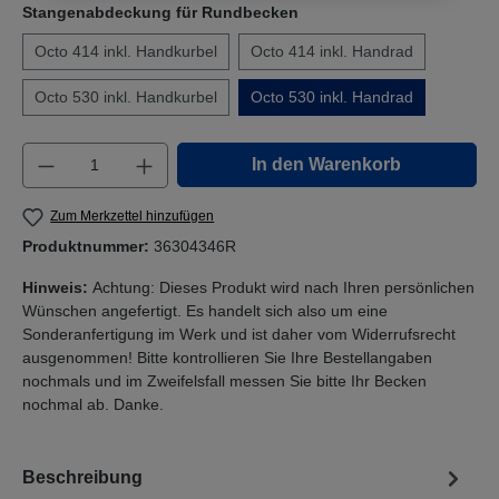
Stangenabdeckung für Rundbecken
Octo 414 inkl. Handkurbel
Octo 414 inkl. Handrad
Octo 530 inkl. Handkurbel
Octo 530 inkl. Handrad
Produkt Anzahl: Gib den gewünschten Wert e
In den Warenkorb
Zum Merkzettel hinzufügen
Produktnummer:
36304346R
Hinweis:
Achtung: Dieses Produkt wird nach Ihren persönlichen
Wünschen angefertigt. Es handelt sich also um eine
Sonderanfertigung im Werk und ist daher vom Widerrufsrecht
ausgenommen! Bitte kontrollieren Sie Ihre Bestellangaben
nochmals und im Zweifelsfall messen Sie bitte Ihr Becken
nochmal ab. Danke.
Beschreibung