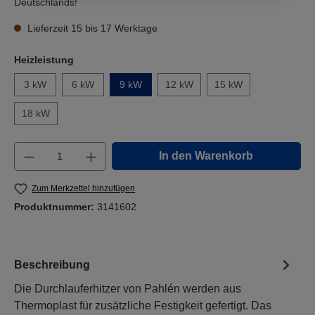
Deutschlands!
Lieferzeit 15 bis 17 Werktage
Heizleistung
3 kW
6 kW
9 kW
12 kW
15 kW
18 kW
Produkt Anzahl: Gib den gewünschten Wert e
In den Warenkorb
Zum Merkzettel hinzufügen
Produktnummer:
3141602
Beschreibung
Die Durchlauferhitzer von Pahlén werden aus
Thermoplast für zusätzliche Festigkeit gefertigt. Das