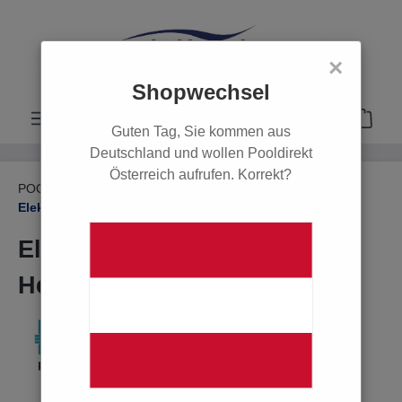
alt springen
×
Shopwechsel
Guten Tag, Sie kommen aus
Deutschland und wollen Pooldirekt
Österreich aufrufen. Korrekt?
POOL
Poolheizungen
Wärmetauscher
Elektrowärmetauscher
Elektroheizer mit Incoloy
Heizstab 9 kW