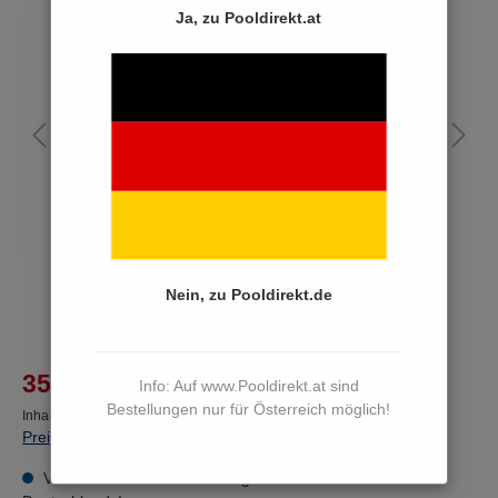
Ja, zu Pooldirekt.at
Bildergalerie überspringen
Nein, zu Pooldirekt.de
%
355,00 €*
Info: Auf www.Pooldirekt.at sind
476,16 €*
(25.45% von der UVP gespart)
Bestellungen nur für Österreich möglich!
Inhalt:
1 Stück
Preise inkl. MwSt. zzgl. Versandkosten
Versandkostenfreie Lieferung innerhalb Österreichs und