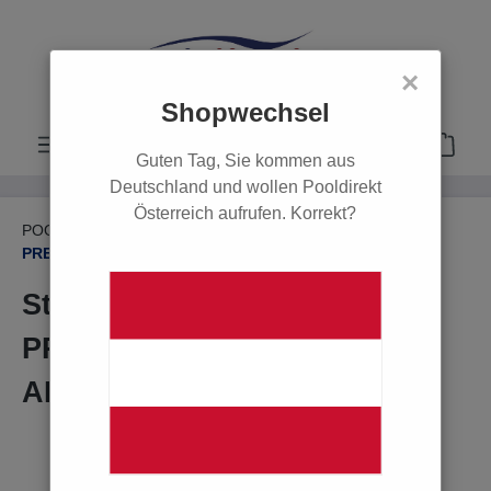
alt springen
×
Shopwechsel
Guten Tag, Sie kommen aus
Deutschland und wollen Pooldirekt
Österreich aufrufen. Korrekt?
POOL
Poolsysteme
Stahlwand Pool
PREMIUM All Inclusive
Stahlwandbecken-Set
PREMIUM 6,1 m x 3,7 m Oval,
ALL INCLUSIVE
Bildergalerie überspringen