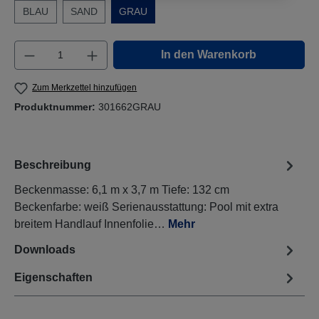
BLAU
SAND
GRAU
Produkt Anzahl: Gib den gewünschten Wert e
In den Warenkorb
Zum Merkzettel hinzufügen
Produktnummer:
301662GRAU
Beschreibung
Beckenmasse: 6,1 m x 3,7 m Tiefe: 132 cm
Beckenfarbe: weiß Serienausstattung: Pool mit extra
breitem Handlauf Innenfolie…
Mehr
Downloads
Eigenschaften