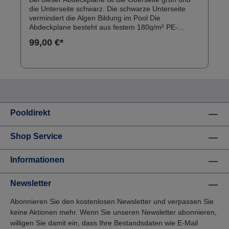
die Unterseite schwarz. Die schwarze Unterseite
vermindert die Algen Bildung im Pool Die
Abdeckplane besteht aus festem 180g/m² PE-
Gittergewebe Mit Hilfe der umlaufenden Ösen an
99,00 €*
der Abdeckplane wird die Abdeckung mit einem
Stahlseil und Spannschloß am Pool befestigt Bei der
Wahl des Abdeckungsmaßes berücksichtigen Sie
bitte unbedingt die Absenkung des
Wasserspiegels sowie die Überlappung über den
Poolrand nach Außen! Wir empfehlen ein Übermaß
von 100 - 150 cm Die Planen werden aus einzelnen
Bahnen zusammengeschweißt, es können daher
Pooldirekt
leichte Farbunterschiede auftreten.
Shop Service
Informationen
Newsletter
Abonnieren Sie den kostenlosen Newsletter und verpassen Sie
keine Aktionen mehr. Wenn Sie unseren Newsletter abonnieren,
willigen Sie damit ein, dass Ihre Bestandsdaten wie E-Mail