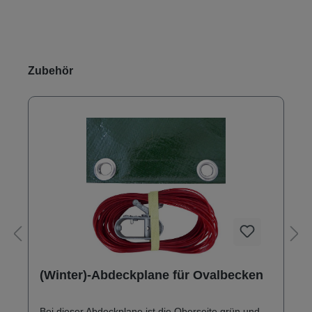
Produktgalerie überspringen
Zubehör
(Winter)-Abdeckplane für Ovalbecken
Bei dieser Abdeckplane ist die Oberseite grün und