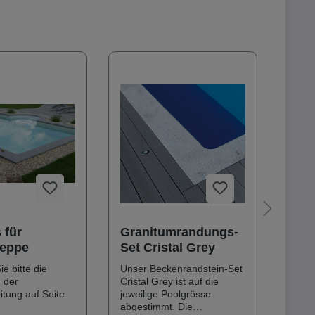
 für
Granitumrandungs-
Röm
reppe
Set Cristal Grey
Gran
e bitte die
Unser Beckenrandstein-Set
Die O
n der
Cristal Grey ist auf die
Natur
itung auf Seite
jeweilige Poolgrösse
Ansch
abgestimmt. Die
gefla