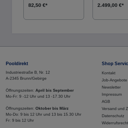
ende
Skizze.Das Set besteht aus
82,50 €*
2.499,00 €*
Sie
folgenden Artikeln: 2 Stk. T-
Stück DA 50 3 Stk.
Kugelhahn DA 50 1 lfm
PVC-Rohr DA 50
 für
e 2,5
Pooldirekt
Shop Servi
Industriestraße B, Nr. 12
Kontakt
A-2345 Brunn/Gebirge
Job-Angebote
Newsletter
Öffnungszeiten:
April bis September
Impressum
Mo-Fr: 9 -12 Uhr und 13 -17.30 Uhr
AGB
Öffnungszeiten:
Oktober bis März
Versand und 
Mo-Do: 9 bis 12 Uhr und 13 bis 15.30 Uhr
Datenschutz
Fr: 9 bis 12 Uhr
Widerrufsrech