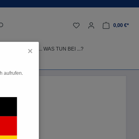
0,00 €*
LEGE-TIPPS
... WAS TUN BEI ...?
×
 aufrufen.
0 €*