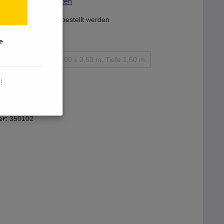
St. zzgl. Versandkosten
l kann derzeit nicht bestellt werden
e
, Tiefe 1,50 m
7,00 x 3,50 m, Tiefe 1,50 m
, Tiefe 1,50 m
!
el hinzufügen
er:
350102