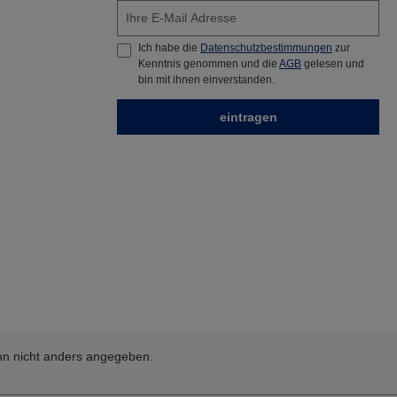
Aussenseite auf Sicht
geschnitten und die obere
Sichtkante abgefast.
Ich habe die
Datenschutzbestimmungen
zur
Kenntnis genommen und die
AGB
gelesen und
bin mit ihnen einverstanden.
eintragen
n nicht anders angegeben.