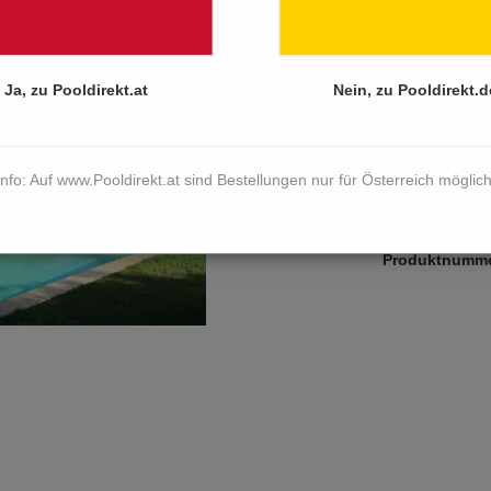
Preise inkl. Mw
Dieser Artike
Ja, zu Pooldirekt.at
Nein, zu Pooldirekt.d
Beckengröße
6,00 x 3,00 m
8,00 x 4,00 m
Info: Auf www.Pooldirekt.at sind Bestellungen nur für Österreich möglich
Zum Merkzett
Produktnumm