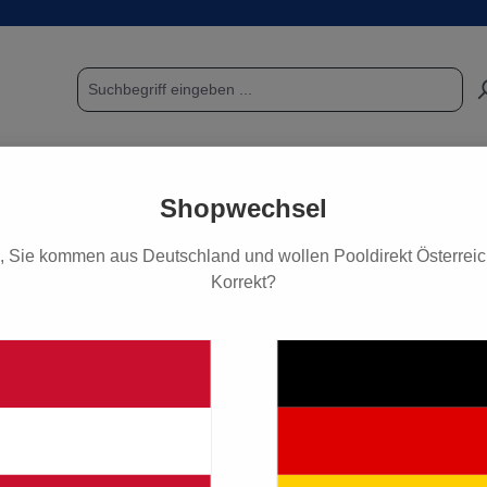
POOL & SAUNA
FUNDGRUBE / SCHNÄPPCHEN
PF
Shopwechsel
, Sie kommen aus Deutschland und wollen Pooldirekt Österreich
Korrekt?
stein Sets
4.390,0