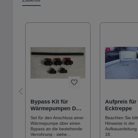
Produktgalerie überspringen
0
Bypass Kit für
Aufpreis für
ark
Wärmepumpen DA
Ecktreppe
50mm
er
Set für den Anschluss einer
Beachten Sie bitt
Wärmepumpe über einen
Hinweise in der
Bypass an die bestehende
Aufbauanleitung 
 sich
Verrohrung - siehe
18.