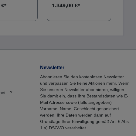
Oberflächen unserer Natur
durch
 €*
1.349,00 €*
599,
Steine und Anschlussplatten
Rutsc
sind geflammt und zeichnen
werd
sich durch eine
vorz
hervorragende
Außen
Rutschsicherheit aus. Sie
rutsc
werden deshalb
verba
vorzugsweise im
Poolu
Außenbereich als
Römer
rutschsicherer Belag
m.
verbaut. Die Randsteine
haben eine Länge von 130
cm sowie eine Breite von 33
Newsletter
cm und eine Stärke von 3
Abonnieren Sie den kostenlosen Newsletter
cm.Die Innenseite des
und verpassen Sie keine Aktionen mehr. Wenn
Randsteins ist
halbkreisförmig abgerundet,
Sie unseren Newsletter abonnieren, willigen
ei ...?
die Aussenseite auf Sicht
Sie damit ein, dass Ihre Bestandsdaten wie E-
geschnitten und die obere
Mail Adresse sowie (falls angegeben)
Sichtkante abgefast. Die
Vorname, Name, Geschlecht gespeichert
Eckplatten sind 43 x 43 cm
werden. Ihre Daten werden dann auf
im Schenkel sowie 3 cm
Grundlage Ihrer Einwilligung gemäß Art. 6 Abs.
stark. Die Innenseite der
Eckplatte ist halbkreisförmig
1 a) DSGVO verarbeitet.
abgerundet, die