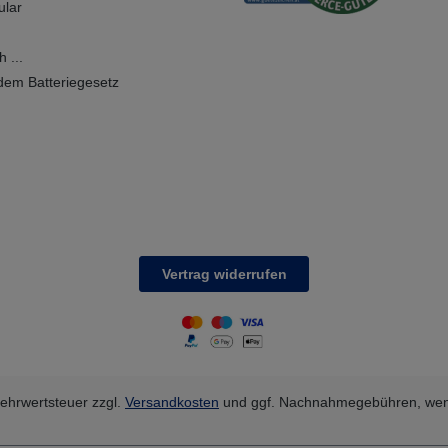
ular
Aussenseite auf Sicht
geschnitten und die obere
Sichtkante abgefast.
 ...
dem Batteriegesetz
Vertrag widerrufen
 Mehrwertsteuer zzgl.
Versandkosten
und ggf. Nachnahmegebühren, wen