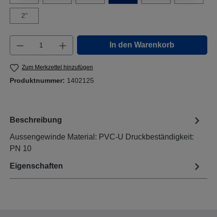
2"
Produkt Anzahl: Gib den gewünschten Wert e
In den Warenkorb
Zum Merkzettel hinzufügen
Produktnummer:
1402125
Beschreibung
Aussengewinde Material: PVC-U Druckbeständigkeit:
PN 10
Eigenschaften