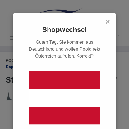
alt springen
×
Shopwechsel
Guten Tag, Sie kommen aus
Deutschland und wollen Pooldirekt
Österreich aufrufen. Korrekt?
POOL
PVC Rohre, Fittings & Zubehör
Kappen & Gewindestücke
Stopfen mit Außengewinde 1"
Bildergalerie überspringen