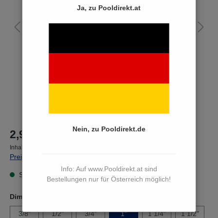
Ja, zu Pooldirekt.at
Nein, zu Pooldirekt.de
2,90 €*
Inhalt:
1 Stück
Preise inkl. MwSt. zzgl. Versandkosten
Info: Auf www.Pooldirekt.at sind
Sofort versandfertig, Lieferzeit 3 bis 5 Werktage
Bestellungen nur für Österreich möglich!
Dimension G Zoll
3/8"
1/2"
3/4"
1"
1 1/4"
1 1/2"